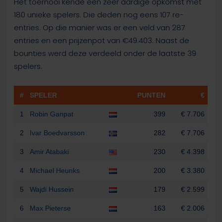
Het toernooi kende een zeer aardige opkomst met
180 unieke spelers. Die deden nog eens 107 re-
entries. Op die manier was er een veld van 287
entries en een prijzenpot van €49.403. Naast de
bounties werd deze verdeeld onder de laatste 39
spelers.
#
SPELER
PUNTEN
€
1
Robin Ganpat
399
€ 7.706
2
Ivar Boedvarsson
282
€ 7.706
3
Amir Atabaki
230
€ 4.398
4
Michael Heunks
200
€ 3.380
5
Wajdi Hussein
179
€ 2.599
6
Max Pieterse
163
€ 2.006