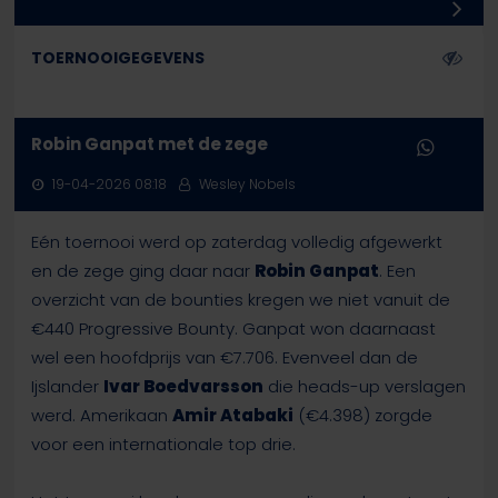
TOERNOOIGEGEVENS
Robin Ganpat met de zege
19-04-2026 08:18
Wesley Nobels
Eén toernooi werd op zaterdag volledig afgewerkt
en de zege ging daar naar
Robin Ganpat
. Een
overzicht van de bounties kregen we niet vanuit de
€440 Progressive Bounty. Ganpat won daarnaast
wel een hoofdprijs van €7.706. Evenveel dan de
Ijslander
Ivar Boedvarsson
die heads-up verslagen
werd. Amerikaan
Amir Atabaki
(€4.398) zorgde
voor een internationale top drie.