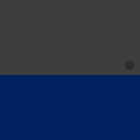
POKER NIEUWS
Algemeen
Holland Casino