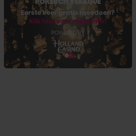
POKERCITY LEAGUE
Eerste keer gratis meedoen?
Klik hier voor meer info!
POWERED BY