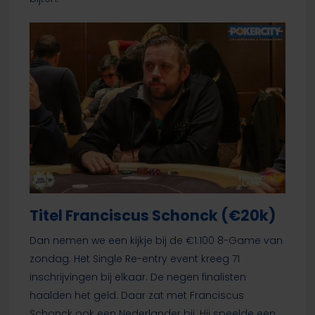
Titel Franciscus Schonck (€20k)
Dan nemen we een kijkje bij de €1.100 8-Game van
zondag. Het Single Re-entry event kreeg 71
inschrijvingen bij elkaar. De negen finalisten
haalden het geld. Daar zat met Franciscus
Schonck ook een Nederlander bij. Hij speelde een