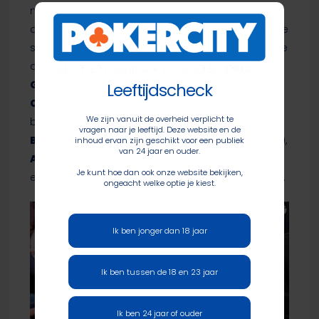
minder dan titelverdediger
Derk van Luijk
kwam
door. Met 108.500 zat hij iets boven de gemiddelde
stack. De Schotse pro
David Docherty
vergaarde
de chiplead met 279.500, voor de Roemeen
George Tomescu
(275.000) en Fransman
Leeftijdscheck
Christian Alilovic
(260.500). Verder vonden
We zijn vanuit de overheid verplicht te
bekende namen als
Steve O’Dwyer
(114.000),
vragen naar je leeftijd. Deze website en de
Byron Kaverman
(114.000),
Juan Pardo
(100.000),
inhoud ervan zijn geschikt voor een publiek
van 24 jaar en ouder.
Aleksejs Ponakovs
(65.000),
Erik Seidel
(53.500)
Je kunt hoe dan ook onze website bekijken,
en
Adrian Mateos
(27.500) een stoeltje op Dag 2.
ongeacht welke optie je kiest.
Ik ben jonger dan 18 jaar
Ik ben tussen de 18 en 23 jaar
Ik ben 24 jaar of ouder