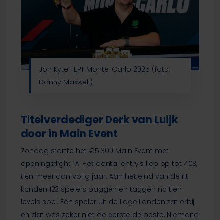
Jon Kyte | EPT Monte-Carlo 2025 (foto:
Danny Maxwell)
Titelverdediger Derk van Luijk
door in Main Event
Zondag startte het €5.300 Main Event met
openingsflight 1A. Het aantal entry’s liep op tot 403,
tien meer dan vorig jaar. Aan het eind van de rit
konden 123 spelers baggen en taggen na tien
levels spel. Eén speler uit de Lage Landen zat erbij
en dat was zeker niet de eerste de beste. Niemand