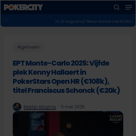
Men
Skip
to
zoeken
Menu
main
POKERNIEUWS
stival 2026 (23 t/m 30 augustus): Nieuw festival met €250.000 GTD Main E
sluiten
content
Algemeen
EPT Monte-Carlo 2025: Vijfde
plek Kenny Hallaert in
PokerStars Open HR (€108k),
titel Franciscus Schonck (€20k)
Martijn Kingma
5 mei 2025