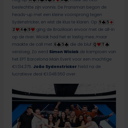
beslechtte zijn vonnis. De Fransman begon de
heads-up met een kleine voorsprong tegen
Sydenstricker, en wist de klus te klaren. Op
9
5
ging de Braziliaan ervoor met de all-in
2
4
9
op de river. Wiciak had het er lastig mee, maar
maakte de call met
die de bluf
6
5
Q
T
versloeg. Zo werd
Simon Wiciak
de kampioen van
het EPT Barcelona Main Event voor een machtige
€1.134.375.
João Sydenstricker
hield na de
lucratieve deal €1.048.550 over.