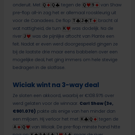
onderuit. Met
tegen de
van Shaw
Q
Q
Q
9
pre-flop all-in zag het er allemaal rooskleurig uit
voor de Canadees. De flop
bracht al
T
J
T
wat nattigheid, de turn
was dodelijk. Na de
K
river
was de pijnlijke aftocht van Plante een
J
feit. Nadat er even werd doorgespeeld gingen ze
bij de laatste drie maar eens babbelen over een
mogelijke deal, het ging immers om hele stevige
bedragen in de slotfase.
Wiciak wint na 3-way deal
Ze sloten een akkoord, waarbij er €108.975 over
werd gelaten voor de winnaar.
Carl Shaw (3e,
€901.070)
pakte als enige van hen minder dan
een miljoen. Hij verloor het met
tegen de
K
Q
van Wiciak. De pre-flop minste hand hitte
A
Q
nog op
, maar de river
K
9
6
J
A