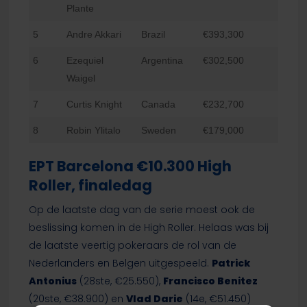
Plante
5
Andre Akkari
Brazil
€393,300
6
Ezequiel
Argentina
€302,500
Waigel
7
Curtis Knight
Canada
€232,700
8
Robin Ylitalo
Sweden
€179,000
EPT Barcelona €10.300 High
Roller, finaledag
Op de laatste dag van de serie moest ook de
beslissing komen in de High Roller. Helaas was bij
de laatste veertig pokeraars de rol van de
Nederlanders en Belgen uitgespeeld.
Patrick
Antonius
(28ste, €25.550),
Francisco Benitez
(20ste, €38.900) en
Vlad Darie
(14e, €51.450)