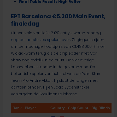
Final Table Results High Roller
EPT Barcelona €5.300 Main Event,
finaledag
Uit een veld van liefst 2.120 entry’s waren zondag
nog de laatste zes spelers over
. Zij gingen strijden
om de machtige hoofdprijs van €1.488.000. Simon
Wiciak kwam terug als de chipleader, met Carl
Shaw nog redelijk in de buurt. De vier overige
kanshebbers stonden in de gevarenzone. De
bekendste speler van het stel was de PokerStars
Team Pro Andre Akkari, hij sloot de rangen met
achttien blinden. Hij en João Sydenstricker
verzorgden de Braziliaanse inbreng.
Rank
Player
Country
Chip Count
Big Blinds