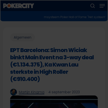
Men
Skip
to
zoeken
Menu
main
POKERNIEUWS
it naar nieuw stemsysteem Poker Hall of Fame: "Het systeem heeft gefaald"
sluiten
content
Algemeen
EPT Barcelona: Simon Wiciak
binkt Main Event na 3-way deal
(€1.134.375), Ka Kwan Lau
sterkste in High Roller
(€910.400)
Martijn Kingma
4 september 2023