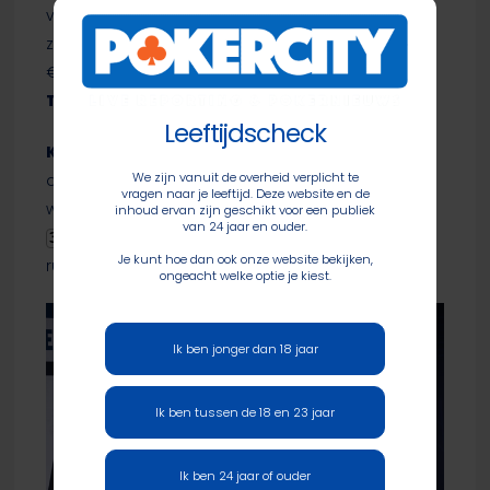
vonden hun Waterloo richting de finaletafel. Daar
zette de Franse pro
Alexandre Reard
(6e,
€184.950) een puike run neer.
Vladas
Tamasaukas
(3e, €406.250) pakte het brons.
Leeftijdscheck
Ka Kwan Lau
rekende al in de tweede hand van
We zijn vanuit de overheid verplicht te
de heads-up af met
Ouassini Mansouri
,
A
T
vragen naar je leeftijd. Deze website en de
won het van
middels board
inhoud ervan zijn geschikt voor een publiek
K
8
A
6
J
van 24 jaar en ouder.
. Lau shipte voor een stevige €910.400, de
3
T
Je kunt hoe dan ook onze website bekijken,
runner-up streek €568.750 op.
ongeacht welke optie je kiest.
Ik ben jonger dan 18 jaar
Ik ben tussen de 18 en 23 jaar
Ik ben 24 jaar of ouder