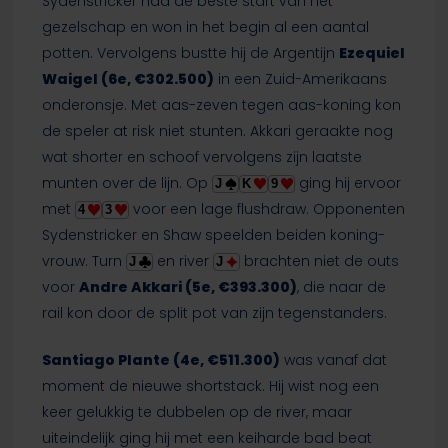
Sydenstricker had de beste start van het
gezelschap en won in het begin al een aantal
potten. Vervolgens bustte hij de Argentijn
Ezequiel
Waigel (6e, €302.500)
in een Zuid-Amerikaans
onderonsje. Met aas-zeven tegen aas-koning kon
de speler at risk niet stunten. Akkari geraakte nog
wat shorter en schoof vervolgens zijn laatste
munten over de lijn. Op
ging hij ervoor
J
K
9
met
voor een lage flushdraw. Opponenten
4
3
Sydenstricker en Shaw speelden beiden koning-
vrouw. Turn
en river
brachten niet de outs
J
J
voor
Andre Akkari (5e, €393.300)
, die naar de
rail kon door de split pot van zijn tegenstanders.
Santiago Plante (4e, €511.300)
was vanaf dat
moment de nieuwe shortstack. Hij wist nog een
keer gelukkig te dubbelen op de river, maar
uiteindelijk ging hij met een keiharde bad beat