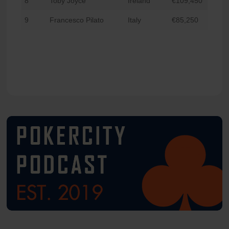
8
Toby Joyce
Ireland
€109,450
9
Francesco Pilato
Italy
€85,250