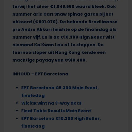
terwijl het zilver €1.048.550 waard bleek. Ook
nummer drie Carl Shaw spinde garen bij het
akkoord (€901.070). De bekende Braziliaanse
pro Andre Akkari finishte op de finaledag als
nummer vijf. En in de €10.300 High Roller wist
niemand Ka Kwan Lau af te stoppen. De
toernooisloper uit Hong Kong kende een
machtige payday van €910.400.
INHOUD – EPT Barcelona
EPT Barcelona €5.300 Main Event,
finaledag
Wiciak wint na 3-way deal
Final Table Results Main Event
EPT Barcelona €10.300 High Roller,
finaledag