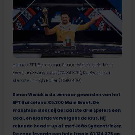
Home
»
EPT Barcelona: Simon Wiciak binkt Main
Event na 3-way deal (€1.134.375), Ka Kwan Lau
sterkste in High Roller (€910.400)
Simon Wiciak is de winnaar geworden van het
EPT Barcelona €5.300 Main Event. De
Fransman sloot bij de laatste drie spelers een
deal, en klaarde vervolgens de klus. Hij
rekende heads-up af met João Sydenstricker.
De zege leverde een hele fraaie €1.134.375 op,