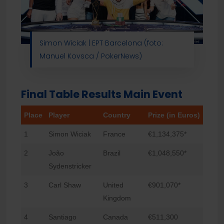
Simon Wiciak | EPT Barcelona (foto:
Manuel Kovsca / PokerNews)
Final Table Results Main Event
Place
Player
Country
Prize (in Euros)
1
Simon Wiciak
France
€1,134,375*
2
João
Brazil
€1,048,550*
Sydenstricker
3
Carl Shaw
United
€901,070*
Kingdom
4
Santiago
Canada
€511,300