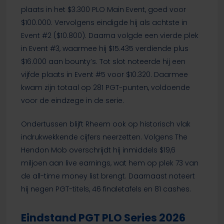
plaats in het $3.300 PLO Main Event, goed voor
$100.000. Vervolgens eindigde hij als achtste in
Event #2 ($10.800). Daarna volgde een vierde plek
in Event #3, waarmee hij $15.435 verdiende plus
$16.000 aan bounty’s. Tot slot noteerde hij een
vijfde plaats in Event #5 voor $10.320. Daarmee
kwam zijn totaal op 281 PGT-punten, voldoende
voor de eindzege in de serie.
Ondertussen blijft Rheem ook op historisch vlak
indrukwekkende cijfers neerzetten. Volgens The
Hendon Mob overschrijdt hij inmiddels $19,6
miljoen aan live earnings, wat hem op plek 73 van
de all-time money list brengt. Daarnaast noteert
hij negen PGT-titels, 46 finaletafels en 81 cashes.
Eindstand PGT PLO Series 2026