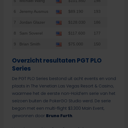
5
Michael Wang
$101.850
198
6
Jeremy Ausmus
$89.190
193
7
Jordan Glazer
$128.030
186
8
Sam Soverel
$117.600
177
9
Brian Smith
$75.000
150
Overzicht resultaten PGT PLO
Series
De PGT PLO Series bestond uit acht events en vond
plaats in The Venetian Las Vegas Resort & Casino,
waarmee het de eerste non-Hold’em serie van het
seizoen buiten de PokerGO Studio werd. De serie
begon met een multi-flight $3.300 Main Event,
gewonnen door
Bruno Furth
.