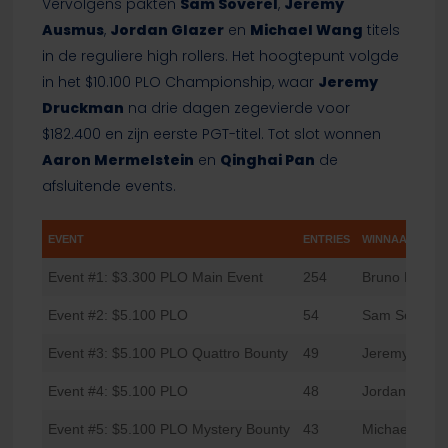
Vervolgens pakten
Sam Soverel
,
Jeremy
Ausmus
,
Jordan Glazer
en
Michael Wang
titels
in de reguliere high rollers. Het hoogtepunt volgde
in het $10.100 PLO Championship, waar
Jeremy
Druckman
na drie dagen zegevierde voor
$182.400 en zijn eerste PGT-titel. Tot slot wonnen
Aaron Mermelstein
en
Qinghai Pan
de
afsluitende events.
EVENT
ENTRIES
WINNAAR
Event #1: $3.300 PLO Main Event
254
Bruno Furth
Event #2: $5.100 PLO
54
Sam Soverel
Event #3: $5.100 PLO Quattro Bounty
49
Jeremy Ausm
Event #4: $5.100 PLO
48
Jordan Glaze
Event #5: $5.100 PLO Mystery Bounty
43
Michael Wan