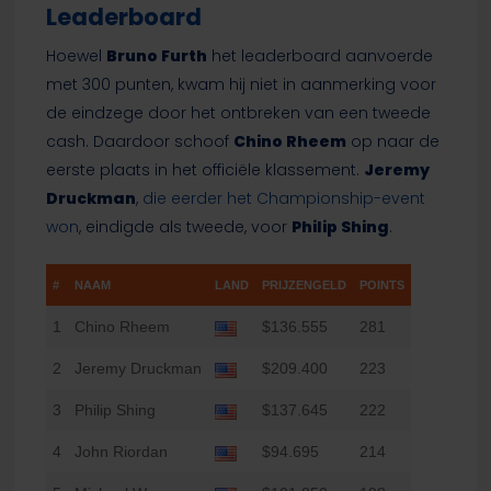
Leaderboard
Hoewel
Bruno Furth
het leaderboard aanvoerde
met 300 punten, kwam hij niet in aanmerking voor
de eindzege door het ontbreken van een tweede
cash. Daardoor schoof
Chino Rheem
op naar de
eerste plaats in het officiële klassement.
Jeremy
Druckman
,
die eerder het Championship-event
won
, eindigde als tweede, voor
Philip Shing
.
#
NAAM
LAND
PRIJZENGELD
POINTS
1
Chino Rheem
$136.555
281
2
Jeremy Druckman
$209.400
223
3
Philip Shing
$137.645
222
4
John Riordan
$94.695
214