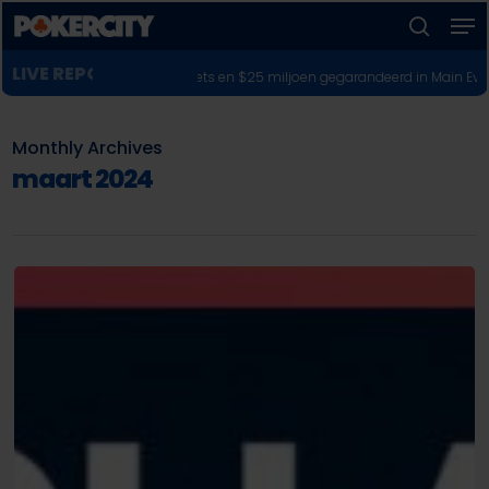
Men
Skip
to
zoeken
Menu
main
POKERNIEUWS
6: 33 bracelets en $25 miljoen gegarandeerd in Main Event
♣︎
WSOP 2026: 
sluiten
content
Monthly Archives
maart 2024
Speelronde
3
van
HCOPL
seizoen
5
(HCOPL
S5