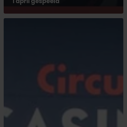
1 april gespeeld
Namur
Classics
2024:
Lucas
Trzcinski
wint
Warm-
Up,
Veel
bekende
namen
in
€1k
Mystery