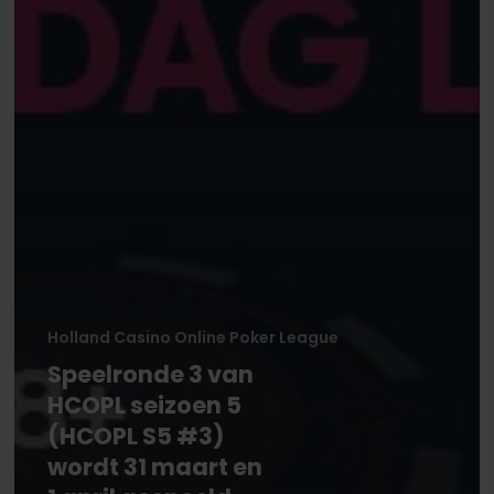
Holland Casino Online Poker League
Speelronde 3 van
HCOPL seizoen 5
(HCOPL S5 #3)
wordt 31 maart en