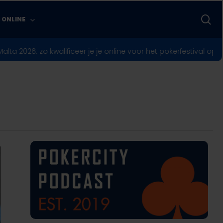
zo
 ONLINE
iceer je je online voor het pokerfestival op Malta
♣︎
PokerCity Po