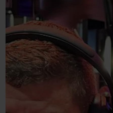
Floris
ten
Cate
en
Clyde
Tjauw
Foe
met
grote
stacks
naar
Dag
3,
tien
spelers
over