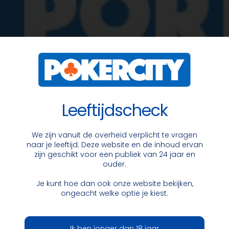
Leeftijdscheck
We zijn vanuit de overheid verplicht te vragen
naar je leeftijd. Deze website en de inhoud ervan
zijn geschikt voor een publiek van 24 jaar en
ouder.
Je kunt hoe dan ook onze website bekijken,
ongeacht welke optie je kiest.
Ik ben jonger dan 18 jaar