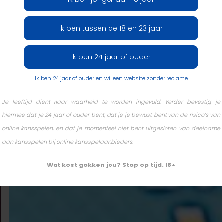
Ik ben tussen de 18 en 23 jaar
nt
Ik ben 24 jaar of ouder
Ik ben 24 jaar of ouder en wil een website zonder reclame
ing
Je leeftijd dient naar waarheid te worden ingevuld. Verder bevestig je
hiermee dat je 24 jaar of ouder bent, dat je je bewust bent van de risico’s van
online kansspelen, en dat je momenteel niet bent uitgesloten van deelname
aan kansspelen bij online kansspelaanbieders.
US
Wat kost gokken jou? Stop op tijd. 18+
Poker
Open:
Phil
Hellmuth