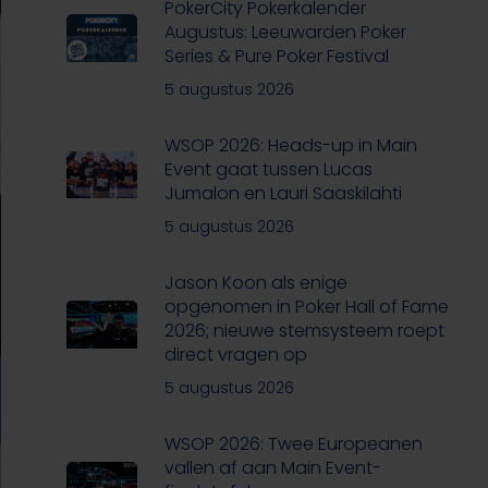
PokerCity Pokerkalender
Augustus: Leeuwarden Poker
Series & Pure Poker Festival
5 augustus 2026
WSOP 2026: Heads-up in Main
Event gaat tussen Lucas
Jumalon en Lauri Saaskilahti
5 augustus 2026
Jason Koon als enige
opgenomen in Poker Hall of Fame
2026; nieuwe stemsysteem roept
direct vragen op
5 augustus 2026
WSOP 2026: Twee Europeanen
vallen af aan Main Event-