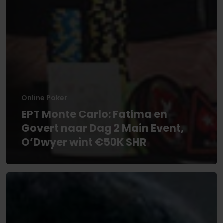
Online Poker
EPT Monte Carlo: Fatima en
Govert naar Dag 2 Main Event,
O’Dwyer wint €50K SHR
PartyPoker
MILLIONS
North
America: