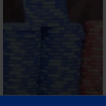
Algemeen