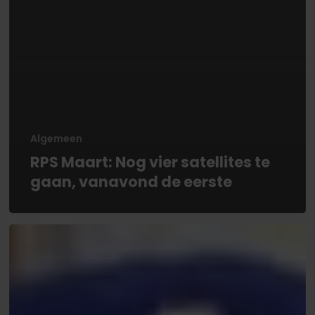
Algemeen
RPS Maart: Nog vier satellites te
gaan, vanavond de eerste
Chipjatter
betrapt
en
bestraft
bij