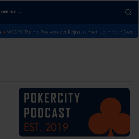
zo
 ONLINE
nn: Roy van der Reijnst runner-up in Main Event (€140k), Jelco B