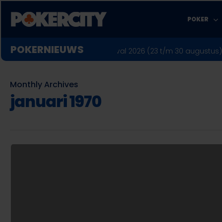
Skip
to
POKER
main
content
POKERNIEUWS
l
♣︎
Pure Poker Festival 2026 (23 t/m 30 augustus): Nieuw festi
Monthly Archives
januari 1970
Column
Rolf:
Poker
op
Eurosport
(1)