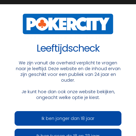
Leeftijdscheck
We zijn vanuit de overheid verplicht te vragen
naar je leeftijd. Deze website en de inhoud ervan
zijn geschikt voor een publiek van 24 jaar en
ouder.
Je kunt hoe dan ook onze website bekijken,
ongeacht welke optie je kiest.
Ik ben jonger dan 18 jaar
Ik ben tussen de 18 en 23 jaar