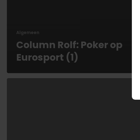
Algemeen
Column Rolf: Poker op
Eurosport (1)
Column
Rolf:
Rolf
Kiest
Voor
Smallball