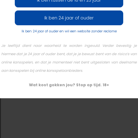
Ik ben 24 jaar of ouder
Ik ben 24 jaar of ouder en wil een website zonder reclame
Je leeftijd dient naar waarheid te worden ingevuld. Verder bevestig je
hiermee dat je 24 jaar of ouder bent, dat je je bewust bent van de risico’s van
online kansspelen, en dat je momenteel niet bent uitgesloten van deelname
aan kansspelen bij online kansspelaanbieders.
Wat kost gokken jou? Stop op tijd. 18+