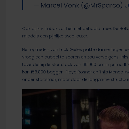
— Marcel Vonk (@MrSparco)
J
Ook bij Erik Tabak zat het niet behaald mee. De Hol
middels een pijnlijke twee-outer.
Het optreden van Luuk Gieles pakte daarentegen ee
vroeg een dubbel te scoren en zou vervolgens links 
toverde hij de startstack van 60.000 om in prima 15
kan 158.800 baggen. Floyd Rosner en Thijs Menco 
onder startstack, maar door de langzame structuur