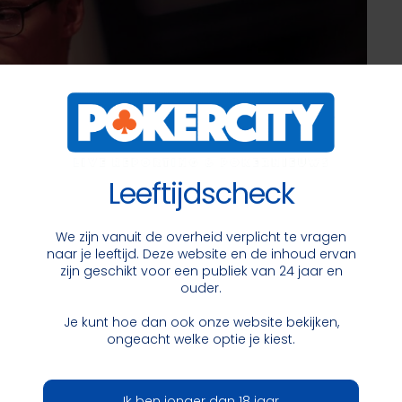
Leeftijdscheck
We zijn vanuit de overheid verplicht te vragen
naar je leeftijd. Deze website en de inhoud ervan
zijn geschikt voor een publiek van 24 jaar en
ouder.
Je kunt hoe dan ook onze website bekijken,
ongeacht welke optie je kiest.
Ik ben jonger dan 18 jaar