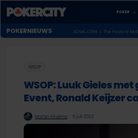
Skip
to
POKER
main
content
POKERNIEUWS
LIVE REPORTING
DKAMPIOEN VOOR $10 MILJOEN!
♣︎
The Festival Malta 2026: zo kwal
WSOP
WSOP: Luuk Gieles met 
Event, Ronald Keijzer ca
Martijn Kingma
5 juli 2022