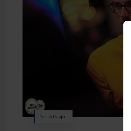
Ronald Keijzer