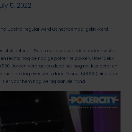
uly 5, 2022
land Casino-regular werd uit het toernooi geknikkerd
n stuk beter uit. De pro van vaderlandse bodem wist al
en rechts nog de nodige potten te pakken. Uiteindelijk
3.800. Jorden Verbraeken deed het nog net iets beter en
kwamen de dag eveneens door: Rosner (48.100) eindigde
 is er voor hem nog weinig aan de hand.