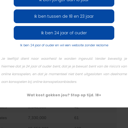
6e, $35.509), Brandon Adams (24e, $35.509) en Jeff
t doek voor Elior Sion (11e, $76.792) en Dzmitry Urbanovich
Ik ben tussen de 18 en 23 jaar
e braceletwinnaar meer in het veld. Met Toby Lewis (8e,
erst inrukken. Na de eliminaties van Nitesh Rawtani (7e,
Ik ben 24 jaar of ouder
op voor de maandag. Bij de laatste vijf spelers heeft Shiva
.246.770. Er zit reeds $289.630 in de pocket.
Ik ben 24 jaar of ouder en wil een website zonder reclame
10.000 Pot-Limit Omaha 8-
Je leeftijd dient naar waarheid te worden ingevuld. Verder bevestig je
hiermee dat je 24 jaar of ouder bent, dat je je bewust bent van de risico’s van
online kansspelen, en dat je momenteel niet bent uitgesloten van deelname
aan kansspelen bij online kansspelaanbieders.
Y
CHIP COUNT
BIG BLINDS
Wat kost gokken jou? Stop op tijd. 18+
3,580,000
30
ates
5,045,000
42
ates
7,330,000
61