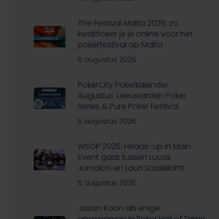
The Festival Malta 2026: zo
kwalificeer je je online voor het
pokerfestival op Malta
6 augustus 2026
PokerCity Pokerkalender
Augustus: Leeuwarden Poker
Series & Pure Poker Festival
5 augustus 2026
WSOP 2026: Heads-up in Main
Event gaat tussen Lucas
Jumalon en Lauri Saaskilahti
5 augustus 2026
Jason Koon als enige
opgenomen in Poker Hall of Fame