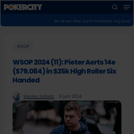
Men
Skip
to
zoeken
Menu
main
POKERNIEUWS
uropeanen vallen af aan Main Event-finaletafel, nog zeven kanshebbers o
sluiten
content
WSOP
WSOP 2024 (11): Pieter Aerts 14e
($79.084) in $25k High Roller Six
Handed
Wesley Nobels
8 juni 2024