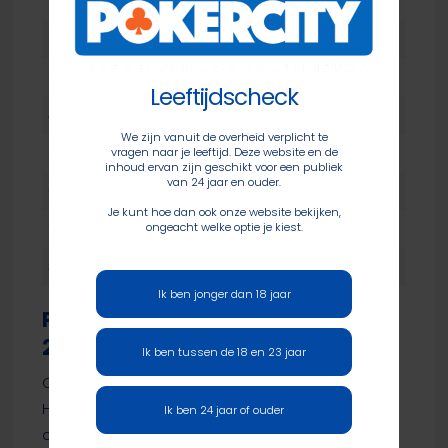
1
John Racener
$308,930
2
Chad Eveslage
$205,954
3
Marco Johnson
$142,245
Leeftijdscheck
4
Anthony Marsico
$101,062
We zijn vanuit de overheid verplicht te
vragen naar je leeftijd. Deze website en de
5
Shyamsundar Challa
$73,922
inhoud ervan zijn geschikt voor een publiek
van 24 jaar en ouder.
6
Justin Kusumowidagdo
$55,715
Je kunt hoe dan ook onze website bekijken,
ongeacht welke optie je kiest.
7
Ronnia Bardah
$43,311
8
Andrew Kelsall
$34,759
Ik ben jonger dan 18 jaar
Pieter Aerts sterk in $25k WSOP
2024 High Roller Six Handed
Ik ben tussen de 18 en 23 jaar
Op de tweede dag van het $25.000 WSOP 2024
High Roller Six Handed was de late registratie nog
Ik ben 24 jaar of ouder
open gedurende het eerste level van de dag. Zo