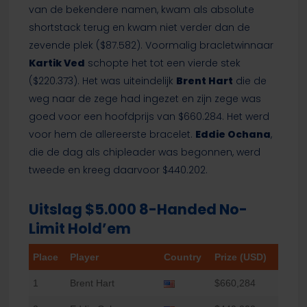
van de bekendere namen, kwam als absolute
shortstack terug en kwam niet verder dan de
zevende plek ($87.582). Voormalig bracletwinnaar
Kartik Ved
schopte het tot een vierde stek
($220.373). Het was uiteindelijk
Brent Hart
die de
weg naar de zege had ingezet en zijn zege was
goed voor een hoofdprijs van $660.284. Het werd
voor hem de allereerste bracelet.
Eddie Ochana
,
die de dag als chipleader was begonnen, werd
tweede en kreeg daarvoor $440.202.
Uitslag $5.000 8-Handed No-
Limit Hold’em
Place
Player
Country
Prize (USD)
1
Brent Hart
$660,284