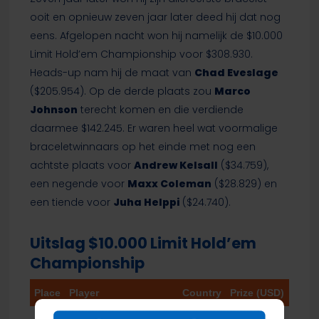
ooit en opnieuw zeven jaar later deed hij dat nog
eens. Afgelopen nacht won hij namelijk de $10.000
Limit Hold’em Championship voor $308.930.
Heads-up nam hij de maat van
Chad Eveslage
($205.954). Op de derde plaats zou
Marco
Johnson
terecht komen en die verdiende
daarmee $142.245. Er waren heel wat voormalige
braceletwinnaars op het einde met nog een
achtste plaats voor
Andrew Kelsall
($34.759),
een negende voor
Maxx Coleman
($28.829) en
een tiende voor
Juha Helppi
($24.740).
Uitslag $10.000 Limit Hold’em
Championship
Place
Player
Country
Prize (USD)