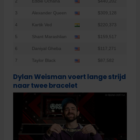
2
Eddie Ochana
$440,202
3
Alexander Queen
$309,128
4
Kartik Ved
$220,373
5
Shant Marashlian
$159,517
6
Daniyal Gheba
$117,271
7
Taylor Black
$87,582
Dylan Weisman voert lange strijd
naar twee bracelet