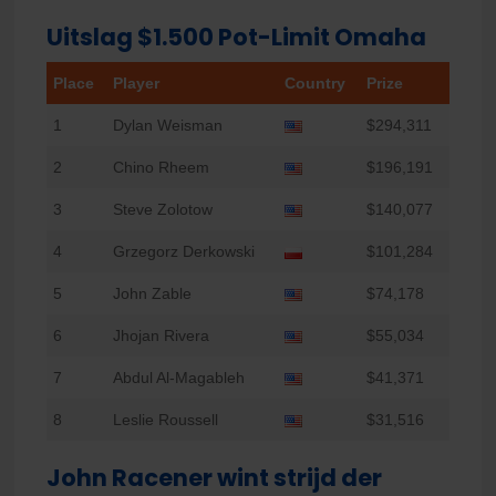
Uitslag $1.500 Pot-Limit Omaha
Place
Player
Country
Prize
1
Dylan Weisman
$294,311
2
Chino Rheem
$196,191
3
Steve Zolotow
$140,077
4
Grzegorz Derkowski
$101,284
5
John Zable
$74,178
6
Jhojan Rivera
$55,034
7
Abdul Al-Magableh
$41,371
8
Leslie Roussell
$31,516
John Racener wint strijd der