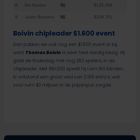
8
Ike Haxton
$125.494
9
Justin Bonomo
$108.761
Boivin chipleader $1.600 event
Dan pakken we ook nog een $1.600 event er bij,
want
Thomas Boivin
is weer heel aardig bezig. Hij
gaat de finaledag, met nog 262 spelers, in als
chipleader. Met 951.000 speelt hij ruim 150 blinden.
Er ontstond een groot veld van 2.109 entry’s, wat
voor ruim $3 miljoen in de prijzenpot zorgde.