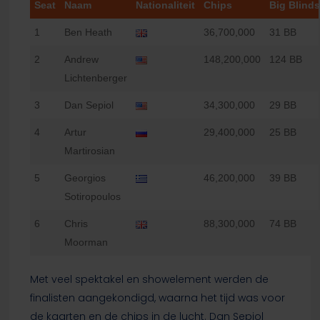
Seat
Naam
Nationaliteit
Chips
Big Blinds
1
Ben Heath
36,700,000
31 BB
2
Andrew
148,200,000
124 BB
Lichtenberger
3
Dan Sepiol
34,300,000
29 BB
4
Artur
29,400,000
25 BB
Martirosian
5
Georgios
46,200,000
39 BB
Sotiropoulos
6
Chris
88,300,000
74 BB
Moorman
Met veel spektakel en showelement werden de
finalisten aangekondigd, waarna het tijd was voor
de kaarten en de chips in de lucht. Dan Sepiol