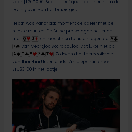
voor $1.207.000. Sepiol bleef goed gaan en nam de
leiding over van Lichtenberger.
Heath was vanaf dat moment de speler met de
minste munten. De Britse pro waagde het er op
met
en moest zien te hitten tegen de
Q
J
A
van Georgios Sotiropoulos. Dat lukte niet op
7
. Zo kwam het toernooileven
A
T
5
2
T
van
Ben Heath
ten einde. Zijn diepe run bracht
$1.583.100 in het laatje.