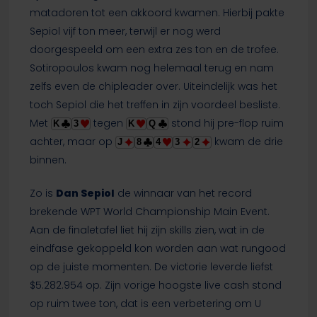
matadoren tot een akkoord kwamen. Hierbij pakte
Sepiol vijf ton meer, terwijl er nog werd
doorgespeeld om een extra zes ton en de trofee.
Sotiropoulos kwam nog helemaal terug en nam
zelfs even de chipleader over. Uiteindelijk was het
toch Sepiol die het treffen in zijn voordeel besliste.
Met
tegen
stond hij pre-flop ruim
K
3
K
Q
achter, maar op
kwam de drie
J
8
4
3
2
binnen.
Zo is
Dan Sepiol
de winnaar van het record
brekende WPT World Championship Main Event.
Aan de finaletafel liet hij zijn skills zien, wat in de
eindfase gekoppeld kon worden aan wat rungood
op de juiste momenten. De victorie leverde liefst
$5.282.954 op. Zijn vorige hoogste live cash stond
op ruim twee ton, dat is een verbetering om U