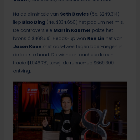
Na de eliminatie van
Seth Davies
(5e, $249.314)
liep
Biao Ding
(4e, $334.650) het podium net mis.
De controversiële
Martin Kabrhel
pakte het
brons á $468.510. Heads-up won
Ren Lin
het van
Jason Koon
met aas-twee tegen boer-negen in
de laatste hand. De winnaar toucheerde een
fraaie $1.045.781, terwijl de runner-up $669.300
ontving.