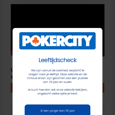
Leeftijdscheck
Uitslag finaletafel WPT World
We zijn vanuit de overheid verplicht te
vragen naar je leeftijd. Deze website en de
Championship
inhoud ervan zijn geschikt voor een publiek
van 24 jaar en ouder.
#
Naam
Nationaliteit
Prijs
Je kunt hoe dan ook onze website bekijken,
ongeacht welke optie je kiest.
1
Dan Sepiol
$5.282.954
2
Georgios
$4.167.246
Ik ben jonger dan 18 jaar
Sotiropoulos