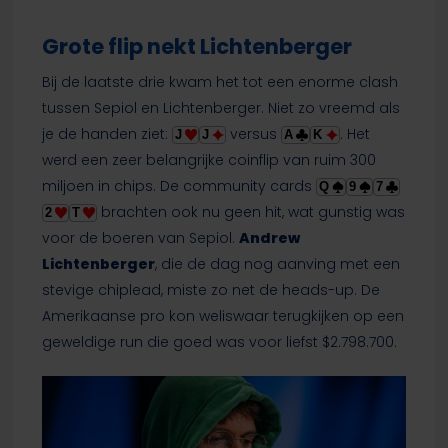
Grote flip nekt Lichtenberger
Bij de laatste drie kwam het tot een enorme clash
tussen Sepiol en Lichtenberger. Niet zo vreemd als
je de handen ziet:
versus
. Het
J
J
A
K
werd een zeer belangrijke coinflip van ruim 300
miljoen in chips. De community cards
Q
9
7
brachten ook nu geen hit, wat gunstig was
2
T
voor de boeren van Sepiol.
Andrew
Lichtenberger
, die de dag nog aanving met een
stevige chiplead, miste zo net de heads-up. De
Amerikaanse pro kon weliswaar terugkijken op een
geweldige run die goed was voor liefst $2.798.700.