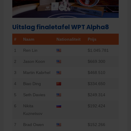
Uitslag finaletafel WPT Alpha8
#
Naam
Nationaliteit
Prijs
1
Ren Lin
$1.045.781
2
Jason Koon
$669.300
3
Martin Kabrhel
$468.510
4
Biao Ding
$334.650
5
Seth Davies
$249.314
6
Nikita
$192.424
Kuznetsov
7
Brad Owen
$152.266