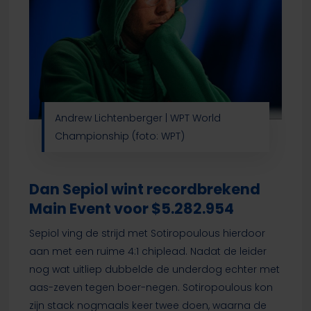
Andrew Lichtenberger | WPT World
Championship (foto: WPT)
Dan Sepiol wint recordbrekend
Main Event voor $5.282.954
Sepiol ving de strijd met Sotiropoulous hierdoor
aan met een ruime 4:1 chiplead. Nadat de leider
nog wat uitliep dubbelde de underdog echter met
aas-zeven tegen boer-negen. Sotiropoulous kon
zijn stack nogmaals keer twee doen, waarna de