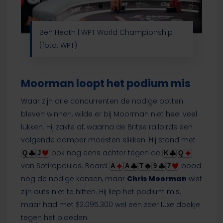
Ben Heath | WPT World Championship
(foto: WPT)
Moorman loopt het podium mis
Waar zijn drie concurrenten de nodige potten
bleven winnen, wilde er bij Moorman niet heel veel
lukken. Hij zakte af, waarna de Britse railbirds een
volgende domper moesten slikken. Hij stond met
ook nog eens achter tegen de
Q
J
K
Q
van Sotiropoulos. Board
bood
A
A
T
9
7
nog de nodige kansen, maar
Chris Moorman
wist
zijn outs niet te hitten. Hij liep het podium mis,
maar had met $2.095.300 wel een zeer luxe doekje
tegen het bloeden.