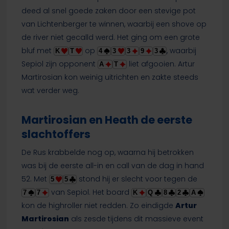
deed al snel goede zaken door een stevige pot
van Lichtenberger te winnen, waarbij een shove op
de river niet gecalld werd. Het ging om een grote
bluf met
op
, waarbij
K
T
4
3
3
9
3
Sepiol zijn opponent
liet afgooien. Artur
A
T
Martirosian kon weinig uitrichten en zakte steeds
wat verder weg.
Martirosian en Heath de eerste
slachtoffers
De Rus krabbelde nog op, waarna hij betrokken
was bij de eerste all-in en call van de dag in hand
52. Met
stond hij er slecht voor tegen de
5
5
van Sepiol. Het board
7
7
K
Q
8
2
A
kon de highroller niet redden. Zo eindigde
Artur
Martirosian
als zesde tijdens dit massieve event