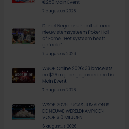
€250 Main Event
7 augustus 2026
Daniel Negreanu haalt uit naar
nieuw stemsysteem Poker Hall
of Fame: “Het systeem heeft
gefaald”
7 augustus 2026
WSOP Online 2026: 33 bracelets
en $25 miljoen gegarandeerd in
Main Event
7 augustus 2026
WSOP 2026: LUCAS JUMALON IS
DE NIEUWE WERELDKAMPIOEN
VOOR $10 MILJOEN!
6 augustus 2026