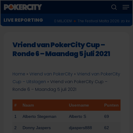
Men
Skip
to
zoeken
Menu
main
LIVE REPORTING
POKERNIEUWS
WERELDKAMPIOEN VOOR $10 MILJOEN!
♣︎
The Festival Malta 2026: zo kwalificee
sluiten
content
Vriend van PokerCity Cup –
Ronde 6 – Maandag 5 juli 2021
Home
»
Vriend van PokerCity
»
Vriend van PokerCity
Cup – Uitslagen
»
Vriend van PokerCity Cup –
Ronde 6 – Maandag 5 juli 2021
#
Naam
Username
Punten
1
Alberto Stegeman
Alberto S
69
2
Donny Jaspers
djaspers888
62