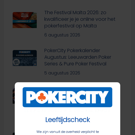
The Festival Malta 2026: zo
kwalificeer je je online voor het
pokerfestival op Malta
6 augustus 2026
PokerCity Pokerkalender
Augustus: Leeuwarden Poker
Series & Pure Poker Festival
5 augustus 2026
WSOP 2026: Heads-up in Main
Event gaat tussen Lucas
Jumalon en Lauri Saaskilahti
5 augustus 2026
Leeftijdscheck
Jason Koon als enige
We zijn vanuit de overheid verplicht te
opgenomen in Poker Hall of