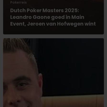
Pokerreis
Dutch Poker Masters 2025:
Leandro Gaone goed in Main
Event, Jeroen van Hofwegen wint
WSOPC
Venlo
2024:
Jari
Laros
wint
€675
Monsterstack
event
(€41.603)