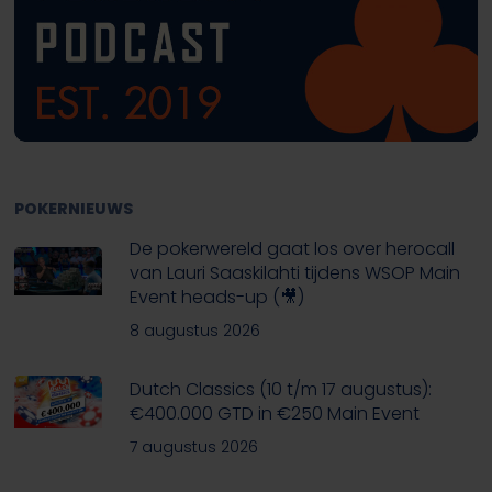
POKERNIEUWS
De pokerwereld gaat los over herocall
van Lauri Saaskilahti tijdens WSOP Main
Event heads-up (🎥)
8 augustus 2026
Dutch Classics (10 t/m 17 augustus):
€400.000 GTD in €250 Main Event
7 augustus 2026