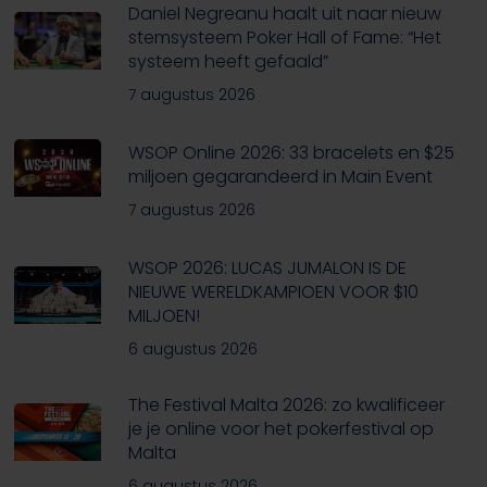
Daniel Negreanu haalt uit naar nieuw
stemsysteem Poker Hall of Fame: “Het
systeem heeft gefaald”
7 augustus 2026
WSOP Online 2026: 33 bracelets en $25
miljoen gegarandeerd in Main Event
7 augustus 2026
WSOP 2026: LUCAS JUMALON IS DE
NIEUWE WERELDKAMPIOEN VOOR $10
MILJOEN!
6 augustus 2026
The Festival Malta 2026: zo kwalificeer
je je online voor het pokerfestival op
Malta
6 augustus 2026