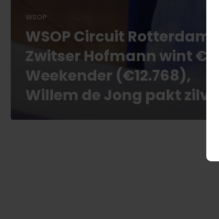
WSOP
WSOP Circuit Rotterdam:
Zwitser Hofmann wint €
Weekender (€12.768),
Willem de Jong pakt zilve