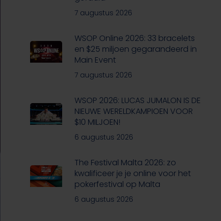
7 augustus 2026
WSOP Online 2026: 33 bracelets
en $25 miljoen gegarandeerd in
Main Event
7 augustus 2026
WSOP 2026: LUCAS JUMALON IS DE
NIEUWE WERELDKAMPIOEN VOOR
$10 MILJOEN!
6 augustus 2026
The Festival Malta 2026: zo
kwalificeer je je online voor het
pokerfestival op Malta
6 augustus 2026