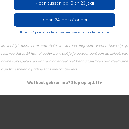
Ik ben tussen de 18 en 23 jaar
Ik ben 24 jaar of ouder
440
Ik ben 24 jaar of ouder en wil een website zonder reclame
Je leeftijd dient naar waarheid te worden ingevuld. Verder bevestig je
r
hiermee dat je 24 jaar of ouder bent, dat je je bewust bent van de risico’s van
online kansspelen, en dat je momenteel niet bent uitgesloten van deelname
aan kansspelen bij online kansspelaanbieders.
Wat kost gokken jou? Stop op tijd. 18+