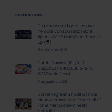
POKERNIEUWS
De pokerwereld gaat los over
herocall van Lauri Saaskilahti
tijdens WSOP Main Event heads-
up (🎥)
8 augustus 2026
Dutch Classics (10 t/m 17
augustus): €400.000 GTD in
€250 Main Event
7 augustus 2026
Daniel Negreanu haalt uit naar
nieuw stemsysteem Poker Hall of
Fame: “Het systeem heeft
gefaald”