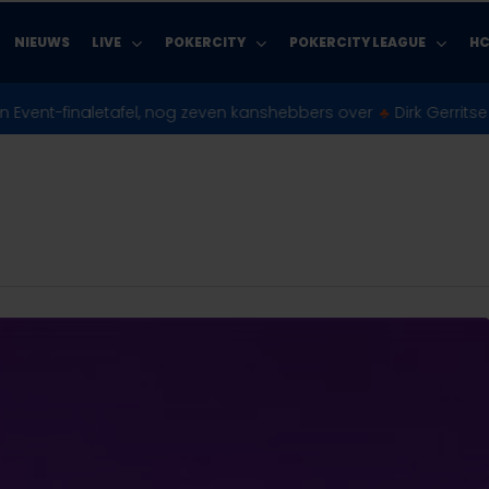
NIEUWS
LIVE
POKERCITY
POKERCITY LEAGUE
HC
nog zeven kanshebbers over
♣︎
Dirk Gerritse wint ruim $175.000 