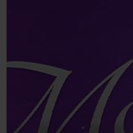
2
okt.)
komt
met
$1
miljoen
GTD
Showcase-
event
Druk op ENTER om te zoeken of ESC te sluiten