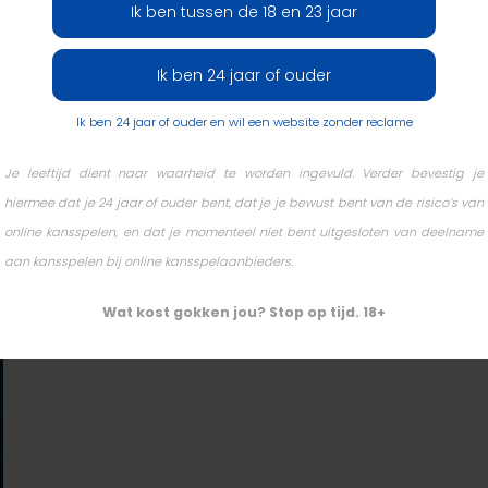
Ik ben tussen de 18 en 23 jaar
p.
Ik ben 24 jaar of ouder
Ik ben 24 jaar of ouder en wil een website zonder reclame
Je leeftijd dient naar waarheid te worden ingevuld. Verder bevestig je
hiermee dat je 24 jaar of ouder bent, dat je je bewust bent van de risico’s van
online kansspelen, en dat je momenteel niet bent uitgesloten van deelname
aan kansspelen bij online kansspelaanbieders.
Wat kost gokken jou? Stop op tijd. 18+