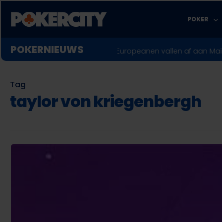
Skip
to
POKER
main
content
POKERNIEUWS
2026: Twee Europeanen vallen af aan Main Event-finaletafel, 
Tag
taylor von kriegenbergh
Poker
Masters
2025
(19
sep.
t/m