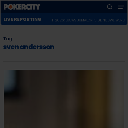
Men
Skip
to
zoeken
Menu
main
POKERNIEUWS
 Event
♣︎
WSOP 2026: LUCAS JUMALON IS DE NIEUWE WERELDKAMPIOEN VOOR $
sluiten
content
Tag
sven andersson
GGPoker
World
Festival:
Grote
zeges
Johannes
Straver
en