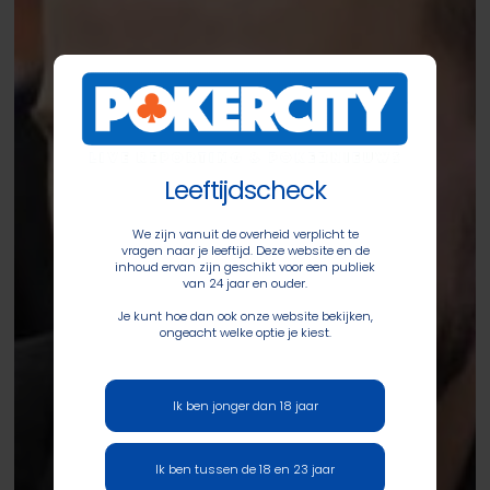
Leeftijdscheck
We zijn vanuit de overheid verplicht te
vragen naar je leeftijd. Deze website en de
inhoud ervan zijn geschikt voor een publiek
van 24 jaar en ouder.
Je kunt hoe dan ook onze website bekijken,
ongeacht welke optie je kiest.
Ik ben jonger dan 18 jaar
Ik ben tussen de 18 en 23 jaar