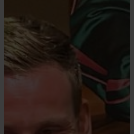
en
Pieter
Aerts
($65k),
Mikita
Badziakouski
wint
GGMillion$
Main
($1,75m)