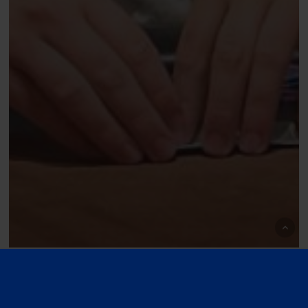
Online Poker
Fraaie scores Marthijn Lakerveld