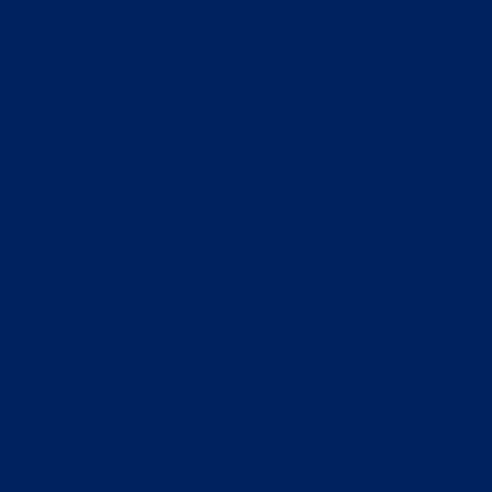
pakt
drie
titels
op
één
dag!
($167k)