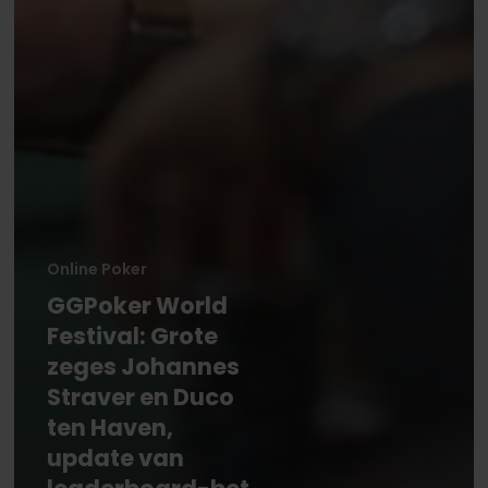
Online Poker
GGPoker World
Festival: Grote
zeges Johannes
Straver en Duco
ten Haven,
update van