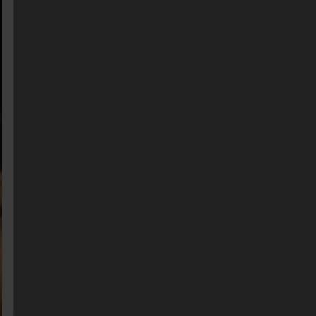
1616’
in
twee
Bounty
Builder-
events
($10.225)