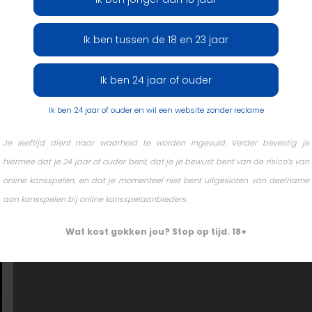
Ik ben tussen de 18 en 23 jaar
Ik ben 24 jaar of ouder
n
Ik ben 24 jaar of ouder en wil een website zonder reclame
Je leeftijd dient naar waarheid te worden ingevuld. Verder bevestig je
hiermee dat je 24 jaar of ouder bent, dat je je bewust bent van de risico’s van
online kansspelen, en dat je momenteel niet bent uitgesloten van deelname
aan kansspelen bij online kansspelaanbieders.
Sunday
Wat kost gokken jou? Stop op tijd. 18+
Recap:
Bizarre
runs
‘Nuno