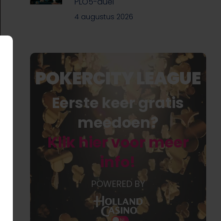
PLO5-duel
4 augustus 2026
POKERCITY LEAGUE
Eerste keer gratis
meedoen?
Klik hier voor meer
info!
POWERED BY