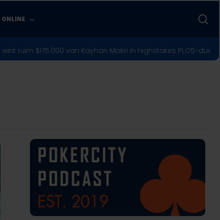
zo
 ONLINE
van Kayhan Mokri in highstakes PLO5-duel
♣︎
Pure Poker Festival 