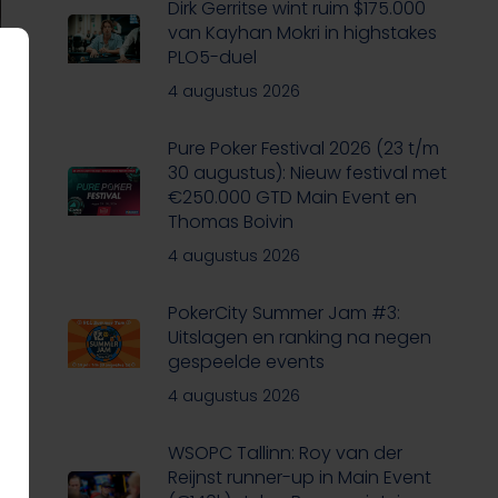
Dirk Gerritse wint ruim $175.000
van Kayhan Mokri in highstakes
PLO5-duel
4 augustus 2026
Pure Poker Festival 2026 (23 t/m
30 augustus): Nieuw festival met
€250.000 GTD Main Event en
Thomas Boivin
4 augustus 2026
PokerCity Summer Jam #3:
Uitslagen en ranking na negen
gespeelde events
4 augustus 2026
WSOPC Tallinn: Roy van der
Reijnst runner-up in Main Event