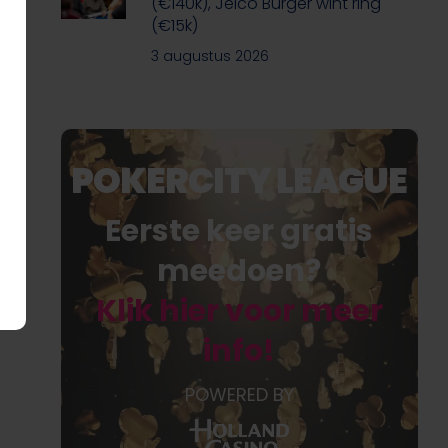
(€140k), Jelco Burger wint ring
(€15k)
3 augustus 2026
POKERCITY LEAGUE
Eerste keer gratis
meedoen?
Klik hier voor meer
info!
POWERED BY