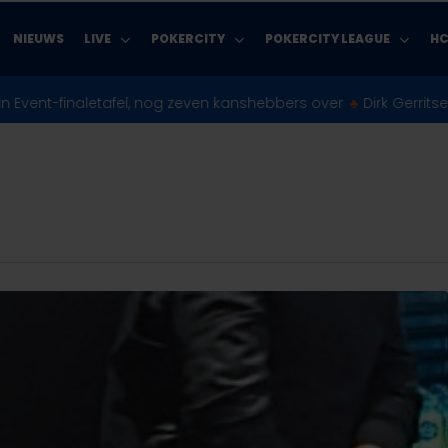
NIEUWS
LIVE
POKERCITY
POKERCITY LEAGUE
HC
og zeven kanshebbers over
♣︎
Dirk Gerritse wint ruim $175.000 