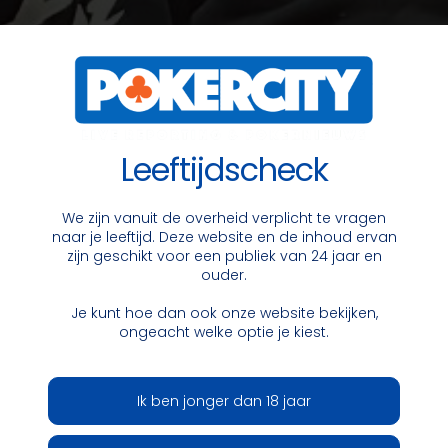
Leeftijdscheck
We zijn vanuit de overheid verplicht te vragen
naar je leeftijd. Deze website en de inhoud ervan
zijn geschikt voor een publiek van 24 jaar en
ouder.
Je kunt hoe dan ook onze website bekijken,
ongeacht welke optie je kiest.
Ik ben jonger dan 18 jaar