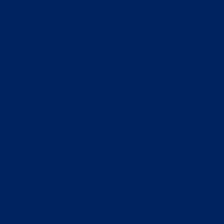
titel
in
de
PokerCity
League