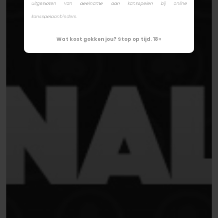
uitgesloten van deelname aan kansspelen bij online
kansspelaanbieders.
Wat kost gokken jou? Stop op tijd. 18+