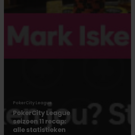
PokerCity League
PokerCity League
seizoen 11 recap:
alle statistieken