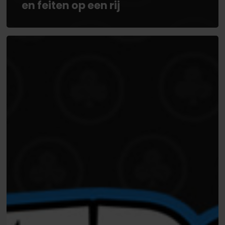
en feiten op een rij
PokerCity
League
Play-
off
Seizoen
11:
4
extra
spelers
plaatsen
zich
voor
finale