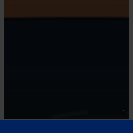
Algemeen
Holland Casino Online Poker League