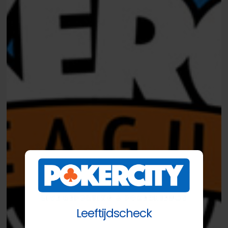
Leeftijdscheck