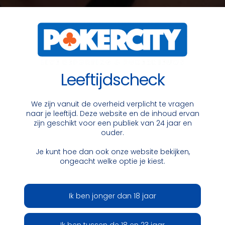
Leeftijdscheck
We zijn vanuit de overheid verplicht te vragen
naar je leeftijd. Deze website en de inhoud ervan
zijn geschikt voor een publiek van 24 jaar en
ouder.
Je kunt hoe dan ook onze website bekijken,
ongeacht welke optie je kiest.
Ik ben jonger dan 18 jaar
Ik ben tussen de 18 en 23 jaar