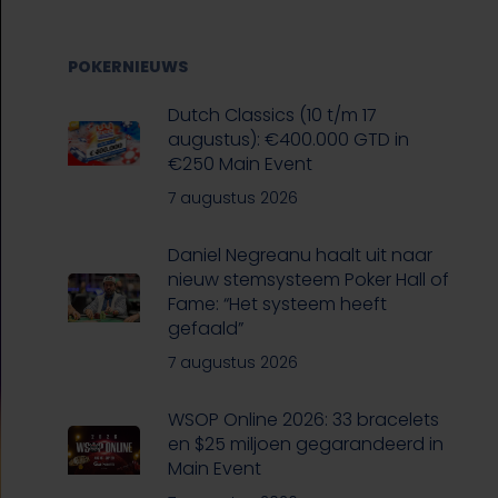
POKERNIEUWS
Dutch Classics (10 t/m 17
augustus): €400.000 GTD in
€250 Main Event
7 augustus 2026
Daniel Negreanu haalt uit naar
nieuw stemsysteem Poker Hall of
Fame: “Het systeem heeft
gefaald”
7 augustus 2026
WSOP Online 2026: 33 bracelets
en $25 miljoen gegarandeerd in
Main Event