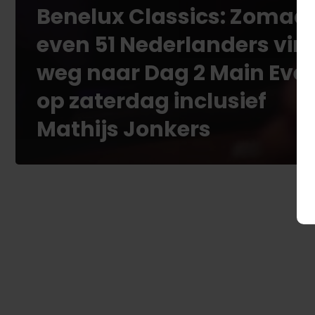
Benelux Classics: Zomaa
even 51 Nederlanders vin
weg naar Dag 2 Main Eve
op zaterdag inclusief
Mathijs Jonkers