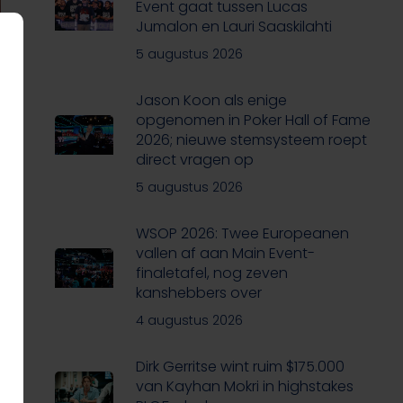
Event gaat tussen Lucas
Jumalon en Lauri Saaskilahti
5 augustus 2026
Jason Koon als enige
opgenomen in Poker Hall of Fame
2026; nieuwe stemsysteem roept
direct vragen op
5 augustus 2026
WSOP 2026: Twee Europeanen
vallen af aan Main Event-
finaletafel, nog zeven
kanshebbers over
4 augustus 2026
Dirk Gerritse wint ruim $175.000
van Kayhan Mokri in highstakes