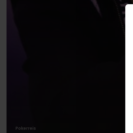
Pokerreis