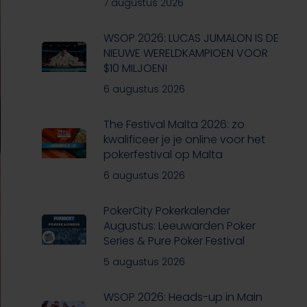
7 augustus 2026
WSOP 2026: LUCAS JUMALON IS DE
NIEUWE WERELDKAMPIOEN VOOR
$10 MILJOEN!
6 augustus 2026
The Festival Malta 2026: zo
kwalificeer je je online voor het
pokerfestival op Malta
6 augustus 2026
PokerCity Pokerkalender
Augustus: Leeuwarden Poker
Series & Pure Poker Festival
5 augustus 2026
WSOP 2026: Heads-up in Main