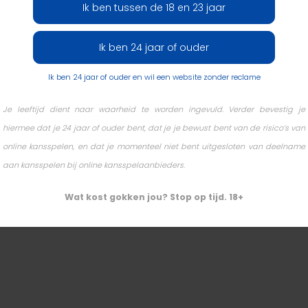
Ik ben tussen de 18 en 23 jaar
Sam
Ik ben 24 jaar of ouder
Ik ben 24 jaar of ouder en wil een website zonder reclame
er
Je leeftijd dient naar waarheid te worden ingevuld. Verder bevestig je
hiermee dat je 24 jaar of ouder bent, dat je je bewust bent van de risico’s van
online kansspelen, en dat je momenteel niet bent uitgesloten van deelname
aan kansspelen bij online kansspelaanbieders.
Wat kost gokken jou? Stop op tijd. 18+