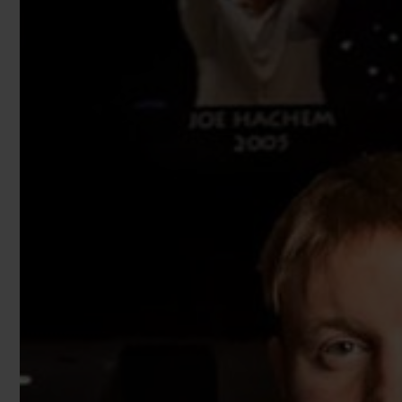
Toby
Lewis
chipleader
$25k
High
Roller
H.O.R.S.E.
Druk op ENTER om te zoeken of ESC te sluiten