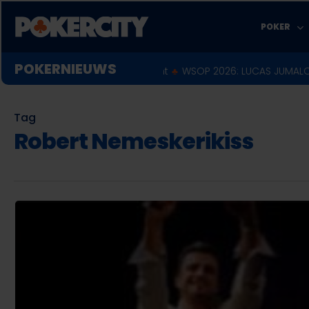
Skip
to
POKER
main
content
POKERNIEUWS
ndeerd in Main Event
♣︎
WSOP 2026: LUCAS JUMALON IS DE NIEUW
Tag
Robert Nemeskerikiss
WSOP
2025:
3e
bracelet
Sam
Soverel,