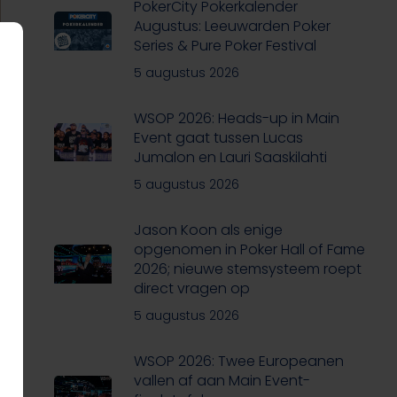
PokerCity Pokerkalender
Augustus: Leeuwarden Poker
Series & Pure Poker Festival
5 augustus 2026
WSOP 2026: Heads-up in Main
Event gaat tussen Lucas
Jumalon en Lauri Saaskilahti
5 augustus 2026
Jason Koon als enige
opgenomen in Poker Hall of Fame
2026; nieuwe stemsysteem roept
direct vragen op
5 augustus 2026
WSOP 2026: Twee Europeanen
vallen af aan Main Event-