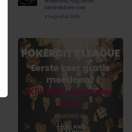
finaletafel, nog zeven
kanshebbers over
4 augustus 2026
POKERCITY LEAGUE
Eerste keer gratis
meedoen?
Klik hier voor meer
info!
POWERED BY