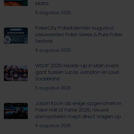
Malta
6 augustus 2026
PokerCity Pokerkalender Augustus:
Leeuwarden Poker Series & Pure Poker
Festival
5 augustus 2026
WSOP 2026: Heads-up in Main Event
gaat tussen Lucas Jumalon en Lauri
Saaskilahti
5 augustus 2026
Jason Koon als enige opgenomen in
Poker Hall of Fame 2026; nieuwe
stemsysteem roept direct vragen op
5 augustus 2026