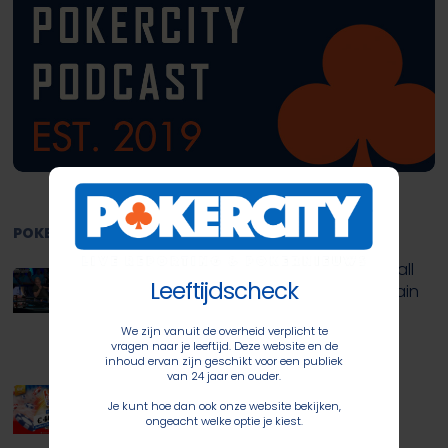
POKERNIEUWS
De pokerwereld gaat los over herocall
Leeftijdscheck
van Lauri Saaskilahti tijdens WSOP Main
Event heads-up (🎥)
We zijn vanuit de overheid verplicht te
8 augustus 2026
vragen naar je leeftijd. Deze website en de
inhoud ervan zijn geschikt voor een publiek
van 24 jaar en ouder.
Dutch Classics (10 t/m 17 augustus):
Je kunt hoe dan ook onze website bekijken,
€400.000 GTD in €250 Main Event
ongeacht welke optie je kiest.