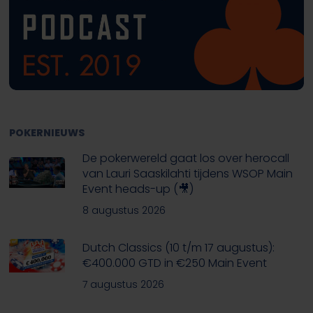
POKERNIEUWS
De pokerwereld gaat los over herocall
van Lauri Saaskilahti tijdens WSOP Main
Event heads-up (🎥)
8 augustus 2026
Dutch Classics (10 t/m 17 augustus):
€400.000 GTD in €250 Main Event
7 augustus 2026