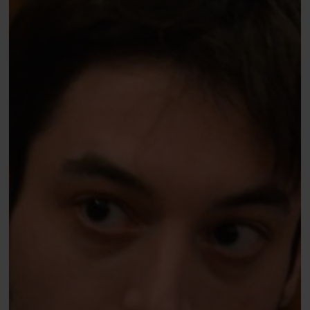
van
den
Broek
en
Koen
Andri