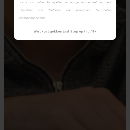
risico’s van online kansspelen, en dat je momenteel niet bent
uitgesloten van deelname aan kansspelen bij online
kansspelaanbieders.
Wat kost gokken jou? Stop op tijd. 18+