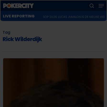
Men
Skip
to
zoeken
Menu
main
LIVE REPORTING
POKERNIEUWS
d in Main Event
♣︎
WSOP 2026: LUCAS JUMALON IS DE NIEUWE WERELDKAMPIO
sluiten
content
Tag
Rick Wilderdijk
WPT
World
Online
Championships:
Geen
finaletafels
voor
Matthijs