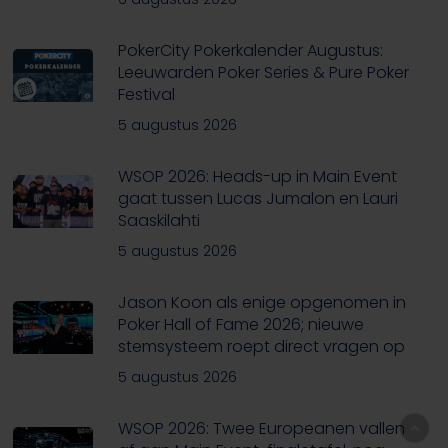
PokerCity Pokerkalender Augustus:
Leeuwarden Poker Series & Pure Poker
Festival
5 augustus 2026
WSOP 2026: Heads-up in Main Event
gaat tussen Lucas Jumalon en Lauri
Saaskilahti
5 augustus 2026
Jason Koon als enige opgenomen in
Poker Hall of Fame 2026; nieuwe
stemsysteem roept direct vragen op
5 augustus 2026
WSOP 2026: Twee Europeanen vallen