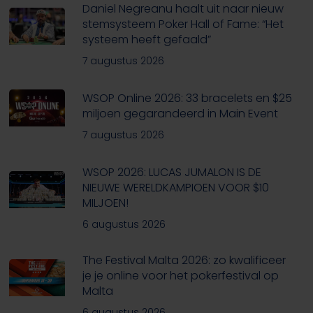
Daniel Negreanu haalt uit naar nieuw
stemsysteem Poker Hall of Fame: “Het
systeem heeft gefaald”
7 augustus 2026
WSOP Online 2026: 33 bracelets en $25
miljoen gegarandeerd in Main Event
7 augustus 2026
WSOP 2026: LUCAS JUMALON IS DE
NIEUWE WERELDKAMPIOEN VOOR $10
MILJOEN!
6 augustus 2026
The Festival Malta 2026: zo kwalificeer
je je online voor het pokerfestival op
Malta
6 augustus 2026