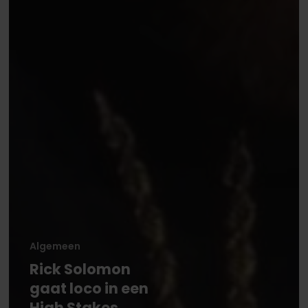
Algemeen
Rick Solomon
gaat loco in een
High Stakes