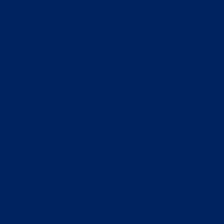
Algemeen