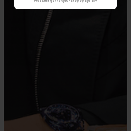
Wat kost gokken jou? Stop op tijd. 18+