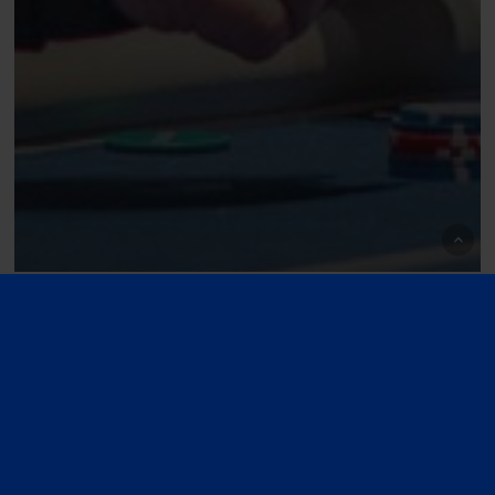
WPT
WPT World Championship: Meet-
Up Game groot succes & 5
nieuwe inschrijvingen The Big
One for One Drop