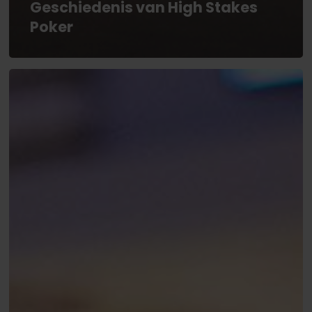
Geschiedenis van High Stakes
Poker
WPT
World
Championship:
Meet-
Up
Game
groot
succes
&
5
nieuwe
inschrijvingen
The