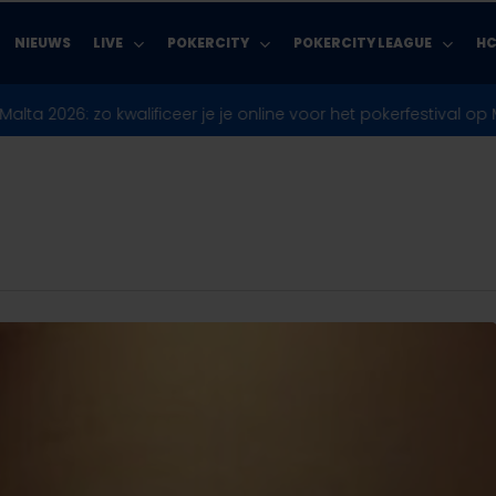
NIEUWS
LIVE
POKERCITY
POKERCITY LEAGUE
HC
alificeer je je online voor het pokerfestival op Malta
♣︎
PokerCit