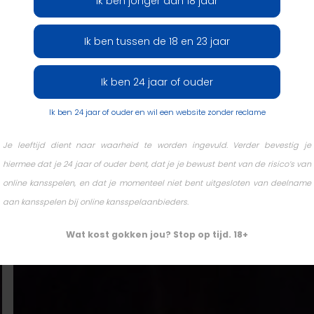
Ik ben jonger dan 18 jaar
Ik ben tussen de 18 en 23 jaar
Ik ben 24 jaar of ouder
Ik ben 24 jaar of ouder en wil een website zonder reclame
Je leeftijd dient naar waarheid te worden ingevuld. Verder bevestig je
hiermee dat je 24 jaar of ouder bent, dat je je bewust bent van de risico’s van
online kansspelen, en dat je momenteel niet bent uitgesloten van deelname
aan kansspelen bij online kansspelaanbieders.
Venlo
Wat kost gokken jou? Stop op tijd. 18+
Poker
Series:
Antoine
Vranken