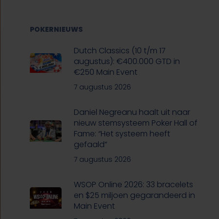
POKERNIEUWS
Dutch Classics (10 t/m 17
augustus): €400.000 GTD in
€250 Main Event
7 augustus 2026
Daniel Negreanu haalt uit naar
nieuw stemsysteem Poker Hall of
Fame: “Het systeem heeft
gefaald”
7 augustus 2026
WSOP Online 2026: 33 bracelets
en $25 miljoen gegarandeerd in
Main Event