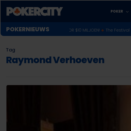
Skip
to
POKER
main
content
POKERNIEUWS
LIVE REPORTING
ELDKAMPIOEN VOOR $10 MILJOEN!
♣︎
The Festival Malta 2026: zo kw
Tag
Raymond Verhoeven
Dutch
Open:
Side-
event
winst
voor