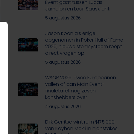
Event gaat tussen Lucas
Jumalon en Lauri Saaskilahti
5 augustus 2026
Jason Koon als enige
opgenomen in Poker Hall of Fame
2026; nieuwe stemsysteem roept
direct vragen op
5 augustus 2026
WSOP 2026: Twee Europeanen
vallen af aan Main Event-
finaletafel, nog zeven
kanshebbers over
4 augustus 2026
Dirk Gerritse wint ruim $175.000
van Kayhan Mokri in highstakes