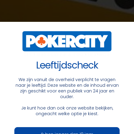
Leeftijdscheck
We zijn vanuit de overheid verplicht te vragen
naar je leeftijd. Deze website en de inhoud ervan
zijn geschikt voor een publiek van 24 jaar en
ouder.
Je kunt hoe dan ook onze website bekijken,
ongeacht welke optie je kiest.