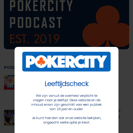
POKERNIEUWS
Dutch Classics (10 t/m 17 augustus):
Leeftijdscheck
€400.000 GTD in €250 Main Event
7 augustus 2026
We zijn vanuit de overheid verplicht te
vragen naar je leeftijd. Deze website en de
inhoud ervan zijn geschikt voor een publiek
van 24 jaar en ouder.
Daniel Negreanu haalt uit naar nieuw
stemsysteem Poker Hall of Fame: “Het
Je kunt hoe dan ook onze website bekijken,
ongeacht welke optie je kiest.
systeem heeft gefaald”
7 augustus 2026