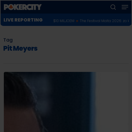
Men
Skip
to
zoeken
Menu
main
LIVE REPORTING
 WERELDKAMPIOEN VOOR $10 MILJOEN!
♣︎
The Festival Malta 2026: zo kwalifice
sluiten
content
Tag
Pit Meyers
Christmas
Festival
2025:
Grote
stacks
Tim
van
Kemenade,