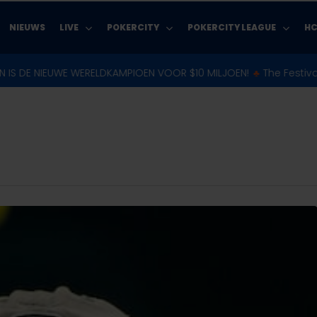
NIEUWS
LIVE
POKERCITY
POKERCITY LEAGUE
HC
WERELDKAMPIOEN VOOR $10 MILJOEN!
♣︎
The Festival Malta 2026: z