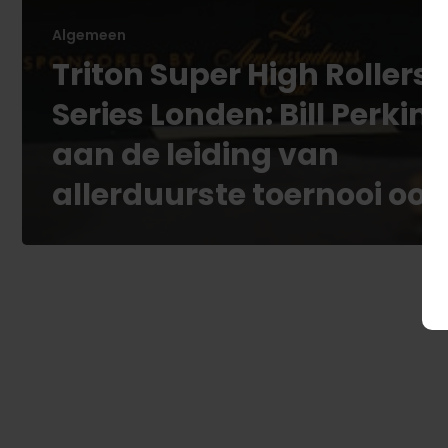
Algemeen
Triton Super High Rollers
Series Londen: Bill Perkins
aan de leiding van
allerduurste toernooi ooit