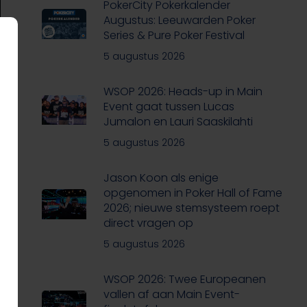
PokerCity Pokerkalender
Augustus: Leeuwarden Poker
Series & Pure Poker Festival
5 augustus 2026
WSOP 2026: Heads-up in Main
Event gaat tussen Lucas
Jumalon en Lauri Saaskilahti
5 augustus 2026
Jason Koon als enige
opgenomen in Poker Hall of Fame
2026; nieuwe stemsysteem roept
direct vragen op
5 augustus 2026
WSOP 2026: Twee Europeanen
vallen af aan Main Event-