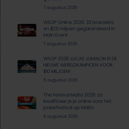
7 augustus 2026
WSOP Online 2026: 33 bracelets
en $25 miljoen gegarandeerd in
Main Event
7 augustus 2026
WSOP 2026: LUCAS JUMALON IS DE
NIEUWE WERELDKAMPIOEN VOOR
$10 MILJOEN!
6 augustus 2026
The Festival Malta 2026: zo
kwalificeer je je online voor het
pokerfestival op Malta
6 augustus 2026