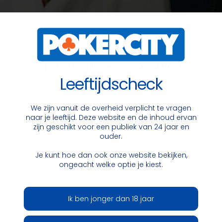
Leeftijdscheck
We zijn vanuit de overheid verplicht te vragen
naar je leeftijd. Deze website en de inhoud ervan
zijn geschikt voor een publiek van 24 jaar en
ouder.
Je kunt hoe dan ook onze website bekijken,
ongeacht welke optie je kiest.
Ik ben jonger dan 18 jaar