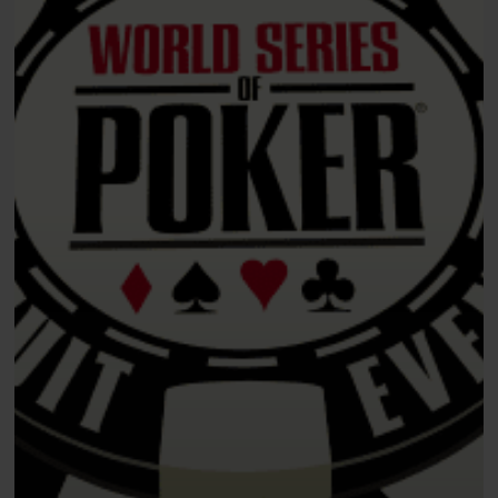
hoogte
op
Dag
1F
€220
Cup