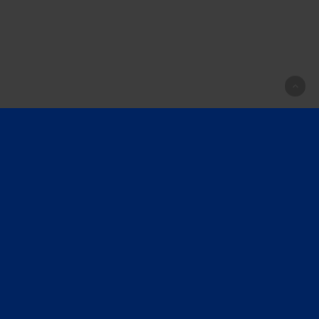
POKER NIEUWS
Algemeen
Holland Casino
Online Poker
Circus Casino Resort Namur