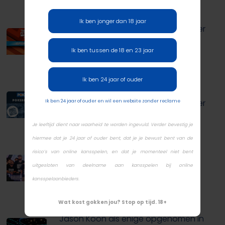
6 augustus 2026
Ik ben jonger dan 18 jaar
The Festival Malta 2026: zo kwalificeer
je je online voor het pokerfestival op
Malta
Ik ben tussen de 18 en 23 jaar
6 augustus 2026
Ik ben 24 jaar of ouder
PokerCity Pokerkalender Augustus:
Leeuwarden Poker Series & Pure Poker
Ik ben 24 jaar of ouder en wil een website zonder reclame
Festival
Je leeftijd dient naar waarheid te worden ingevuld. Verder bevestig je
5 augustus 2026
hiermee dat je 24 jaar of ouder bent, dat je je bewust bent van de
risico’s van online kansspelen, en dat je momenteel niet bent
WSOP 2026: Heads-up in Main Event
gaat tussen Lucas Jumalon en Lauri
uitgesloten van deelname aan kansspelen bij online
Saaskilahti
kansspelaanbieders.
5 augustus 2026
Wat kost gokken jou? Stop op tijd. 18+
Jason Koon als enige opgenomen in