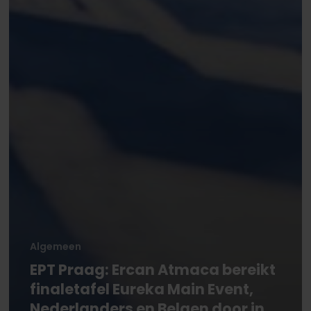
Algemeen
EPT Praag: Ercan Atmaca bereikt
finaletafel Eureka Main Event,
Nederlanders en Belgen door in