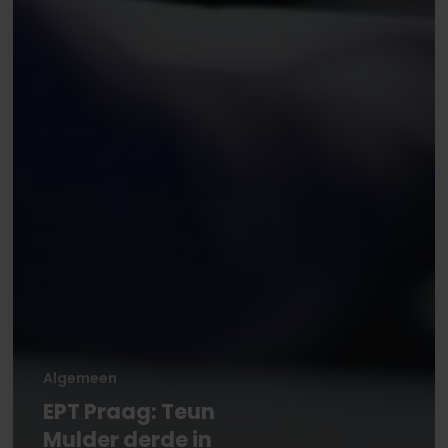
Algemeen
EPT Praag: Teun
Mulder derde in