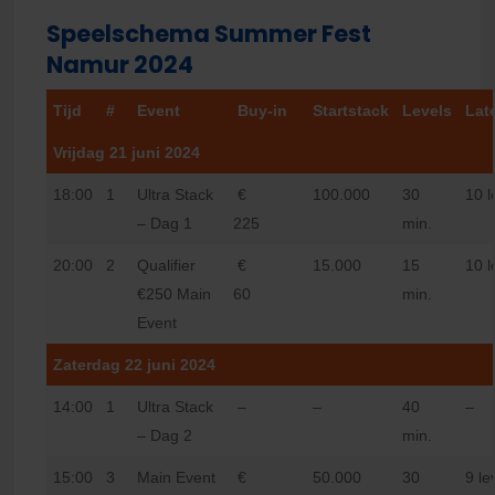
Speelschema Summer Fest
Namur 2024
Tijd
#
Event
Buy-in
Startstack
Levels
Lat
Vrijdag 21 juni 2024
18:00
1
Ultra Stack
€
100.000
30
10 l
– Dag 1
225
min.
20:00
2
Qualifier
€
15.000
15
10 l
€250 Main
60
min.
Event
Zaterdag 22 juni 2024
14:00
1
Ultra Stack
–
–
40
–
– Dag 2
min.
15:00
3
Main Event
€
50.000
30
9 le