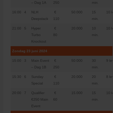
– Dag 1A
250
min.
16:00
4
NLH
€
50.000
15
10 l
Deepstack
110
min.
21:00
5
Hyper
€
20.000
10
10 l
Turbo
80
min.
Knockout
Zondag 23 juni 2024
15:00
3
Main Event
€
50.000
30
9 le
– Dag 1B
250
min.
15:30
6
Sunday
€
20.000
20
8 le
Special
110
min.
20:00
7
Qualifier
€
15.000
15
10 l
€250 Main
60
min.
Event