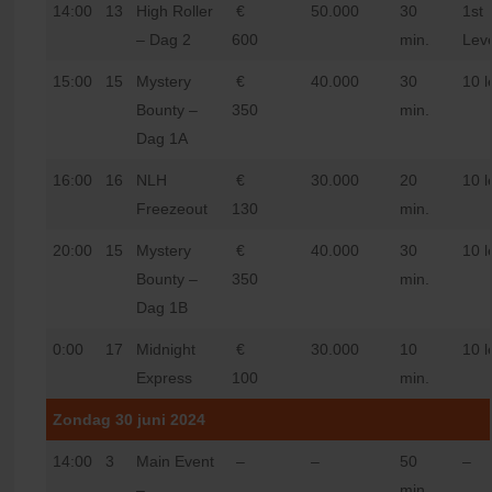
14:00
13
High Roller
€
50.000
30
1st
– Dag 2
600
min.
Leve
15:00
15
Mystery
€
40.000
30
10 l
Bounty –
350
min.
Dag 1A
16:00
16
NLH
€
30.000
20
10 l
Freezeout
130
min.
20:00
15
Mystery
€
40.000
30
10 l
Bounty –
350
min.
Dag 1B
0:00
17
Midnight
€
30.000
10
10 l
Express
100
min.
Zondag 30 juni 2024
14:00
3
Main Event
–
–
50
–
–
min.