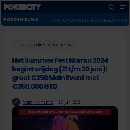
Men
Skip
to
zoeken
Menu
main
POKERNIEUWS
ent
♣︎
WSOP 2026: LUCAS JUMALON IS DE NIEUWE WERELDKAMPIOEN VOOR $10 
sluiten
content
Circus Casino Resort Namur
Het Summer Fest Namur 2024
begint vrijdag (21 t/m 30 juni):
groot €250 Main Event met
€250.000 GTD
Martijn Kingma
20 juni 2024