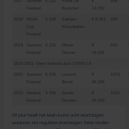
2017
Summer
€ 220
Frank De
€
506
Festival
Busscher
13.202
2018
World
€ 220
Zakirjan
€ 8.463
299
Cup
Khizyrbakiev
Festival
2019
Summer
€ 225
Olivier
€
543
Festival
Dounet
19.436
2020-2021: Geen festivals door COVID-19
2022
Summer
€ 225
Laurent
€
1373
Festival
Benot
46.106
2023
Havana
€ 330
Sandu
€
1532
Festival
Dumitru
26.500
Dit jaar heeft het Main Event acht startdagen
waarvan zes reguliere startdagen. Deze vinden