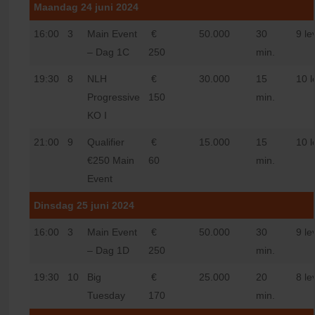
Maandag 24 juni 2024
16:00
3
Main Event
€
50.000
30
9 le
– Dag 1C
250
min.
19:30
8
NLH
€
30.000
15
10 l
Progressive
150
min.
KO I
21:00
9
Qualifier
€
15.000
15
10 l
€250 Main
60
min.
Event
Dinsdag 25 juni 2024
16:00
3
Main Event
€
50.000
30
9 le
– Dag 1D
250
min.
19:30
10
Big
€
25.000
20
8 le
Tuesday
170
min.