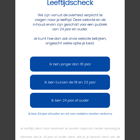
Leeftijdscheck
We zijn vanuit de overheid verplicht te
vragen naar je leeftijd. Deze website en de
inhoud ervan zijn geschikt voor een publiek
van 24 jaar en ouder.
Je kunt hoe dan ook onze website bekijken,
ongeacht welke optie je kiest.
Ik ben jonger dan 18 jaar
Ik ben tussen de 18 en 23 jaar
Ik ben 24 jaar of ouder
Ik ben 24 jaar of ouder en wil een website zonder reclame
Je leeftijd dient naar waarheid te worden ingevuld. Verder bevestig je
hiermee dat je 24 jaar of ouder bent, dat je je bewust bent van de