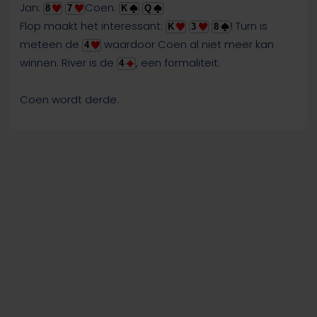
Jan:
Coen:
8
7
K
Q
Flop maakt het interessant:
! Turn is
K
3
8
meteen de
waardoor Coen al niet meer kan
4
winnen. River is de
, een formaliteit.
4
Coen wordt derde.