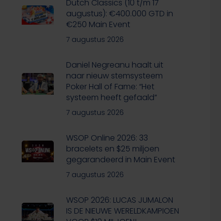
Dutch Classics (10 t/m 17
augustus): €400.000 GTD in
€250 Main Event
7 augustus 2026
Daniel Negreanu haalt uit
naar nieuw stemsysteem
Poker Hall of Fame: “Het
systeem heeft gefaald”
7 augustus 2026
WSOP Online 2026: 33
bracelets en $25 miljoen
gegarandeerd in Main Event
7 augustus 2026
WSOP 2026: LUCAS JUMALON
IS DE NIEUWE WERELDKAMPIOEN