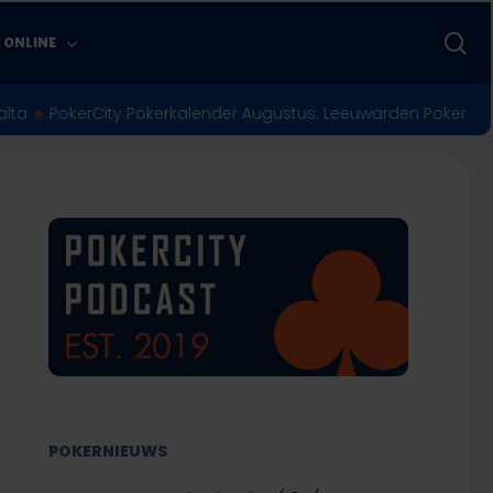
zo
 ONLINE
erCity Pokerkalender Augustus: Leeuwarden Poker Series & Pure
POKERNIEUWS