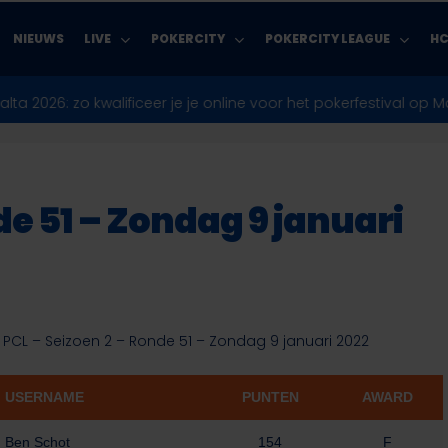
NIEUWS
LIVE
POKERCITY
POKERCITY LEAGUE
HC
 zo kwalificeer je je online voor het pokerfestival op Malta
♣︎
Pok
de 51 – Zondag 9 januari
»
PCL – Seizoen 2 – Ronde 51 – Zondag 9 januari 2022
USERNAME
PUNTEN
AWARD
Ben Schot
154
F