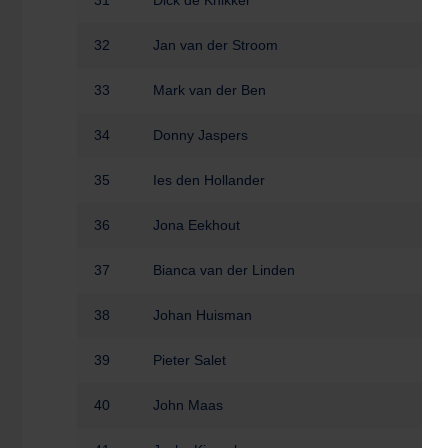
31
Dick de Knikker
32
Jan van der Stroom
33
Mark van der Ben
34
Donny Jaspers
35
Ies den Hollander
36
Jona Eekhout
37
Bianca van der Linden
38
Johan Huisman
39
Pieter Salet
40
John Maas