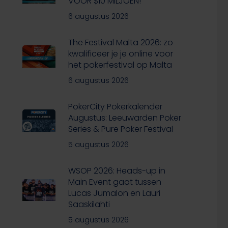
VOOR $10 MILJOEN!
6 augustus 2026
The Festival Malta 2026: zo
kwalificeer je je online voor
het pokerfestival op Malta
6 augustus 2026
PokerCity Pokerkalender
Augustus: Leeuwarden Poker
Series & Pure Poker Festival
5 augustus 2026
WSOP 2026: Heads-up in
Main Event gaat tussen
Lucas Jumalon en Lauri
Saaskilahti
5 augustus 2026