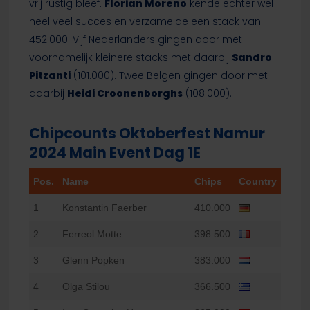
vrij rustig bleef.
Florian Moreno
kende echter wel
heel veel succes en verzamelde een stack van
452.000. Vijf Nederlanders gingen door met
voornamelijk kleinere stacks met daarbij
Sandro
Pitzanti
(101.000). Twee Belgen gingen door met
daarbij
Heidi Croonenborghs
(108.000).
Chipcounts Oktoberfest Namur
2024 Main Event Dag 1E
Pos.
Name
Chips
Country
1
Konstantin Faerber
410.000
2
Ferreol Motte
398.500
3
Glenn Popken
383.000
4
Olga Stilou
366.500