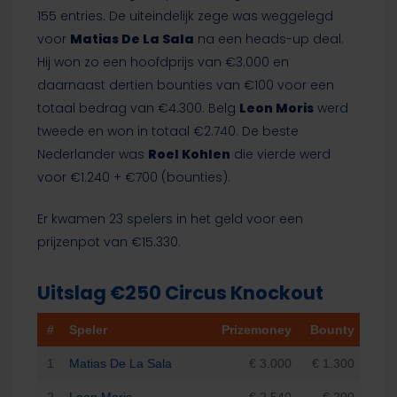
155 entries. De uiteindelijk zege was weggelegd
voor
Matias De La Sala
na een heads-up deal.
Hij won zo een hoofdprijs van €3.000 en
daarnaast dertien bounties van €100 voor een
totaal bedrag van €4.300. Belg
Leon Moris
werd
tweede en won in totaal €2.740. De beste
Nederlander was
Roel Kohlen
die vierde werd
voor €1.240 + €700 (bounties).
Er kwamen 23 spelers in het geld voor een
prijzenpot van €15.330.
Uitslag €250 Circus Knockout
#
Speler
Prizemoney
Bounty
1
Matias De La Sala
€ 3.000
€ 1.300
2
Leon Moris
€ 2.540
€ 200