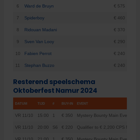
6
Ward de Bruyn
€ 575
7
Spiderboy
€ 460
8
Ridouan Madani
€ 370
9
Sven Van Looy
€ 290
10
Fabien Perrot
€ 240
11
Stephan Buzzo
€ 240
Resterend speelschema
Oktoberfest Namur 2024
DATUM
TIJD
#
BUY-IN
EVENT
VR 11/10
15:00
1
€ 350
Mystery Bounty Main Event – D
VR 11/10
20:00
S6
€ 220
Qualifier to € 2,200 CPS Main E
VR 11/10
21:00
1
€ 350
Mystery Bounty Main Event – D