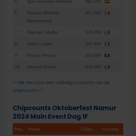
5
Igor Gonzalez Hernaez
365.000
6
Rayane Mokhtar
352.000
Benounnane
7
Raphael Muller
345.000
8
Julien Lauer
342.500
9
Florian Pierson
340.000
10
Maxime Martin
328.500
>> Klik hier voor een volledig overzicht van de
chipcounts <<
Chipcounts Oktoberfest Namur
2024 Main Event Dag 1F
Pos.
Name
Chips
Country