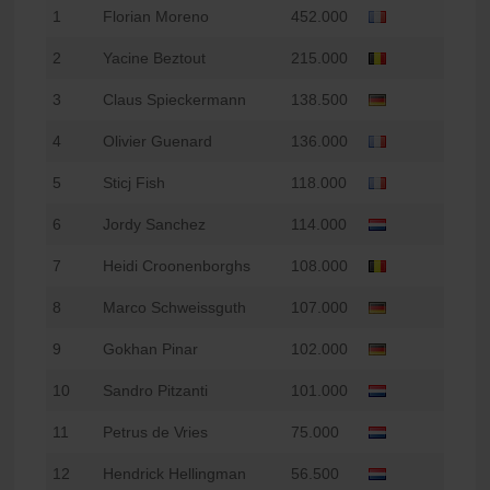
1
Florian Moreno
452.000
2
Yacine Beztout
215.000
3
Claus Spieckermann
138.500
4
Olivier Guenard
136.000
5
Sticj Fish
118.000
6
Jordy Sanchez
114.000
7
Heidi Croonenborghs
108.000
8
Marco Schweissguth
107.000
9
Gokhan Pinar
102.000
10
Sandro Pitzanti
101.000
11
Petrus de Vries
75.000
12
Hendrick Hellingman
56.500