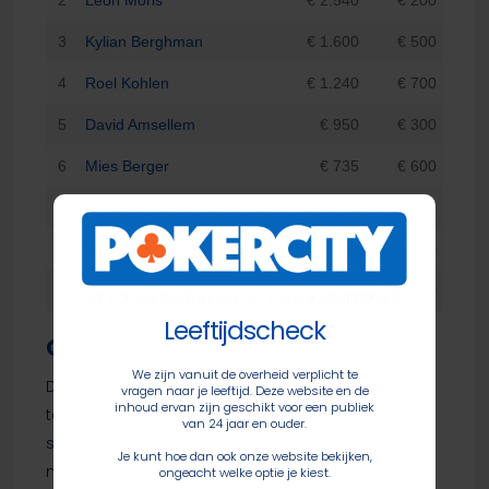
3
Kylian Berghman
€ 1.600
€ 500
4
Roel Kohlen
€ 1.240
€ 700
5
David Amsellem
€ 950
€ 300
6
Mies Berger
€ 735
€ 600
7
Damien Di Pasquale
€ 590
€ 500
8
Leonid Poles
€ 500
€ 200
9
Marcel Diel
€ 425
€ 100
Leeftijdscheck
Omaha gaat naar Leon Tavenier
We zijn vanuit de overheid verplicht te
Donderdag was er ook nog een ééndaags
vragen naar je leeftijd. Deze website en de
inhoud ervan zijn geschikt voor een publiek
toernooi waar de spelers met vijf kaarten aan de
van 24 jaar en ouder.
slag konden. Nederlander
Leon Tavenier
schreef
Je kunt hoe dan ook onze website bekijken,
namelijk de €150 Pot Limit Omaha 5 op zijn naam.
ongeacht welke optie je kiest.