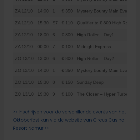
ZA 12/10
14:00
1
€ 350
Mystery Bounty Main Event – D
ZA 12/10
15:30
S7
€ 110
Qualifier to € 800 High Roller
ZA 12/10
18:00
6
€ 800
High Roller – Day1
ZA 12/10
00:00
7
€ 100
Midnight Express
ZO 13/10
13:00
6
€ 800
High Roller – Day2
ZO 13/10
14:00
1
€ 350
Mystery Bounty Main Event – D
ZO 13/10
15:30
8
€ 150
Sunday Deep
ZO 13/10
19:30
9
€ 100
The Closer – Hyper Turbo
>> Inschrijven voor de verschillende events van het
Oktoberfest kan via de website van Circus Casino
Resort Namur <<