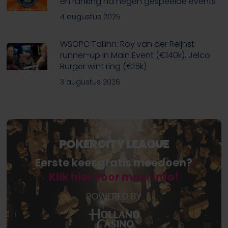
en ranking na negen gespeelde events
4 augustus 2026
WSOPC Tallinn: Roy van der Reijnst
runner-up in Main Event (€140k), Jelco
Burger wint ring (€15k)
3 augustus 2026
POKERCITY LEAGUE
Eerste keer gratis meedoen?
Klik hier voor meer info!
POWERED BY