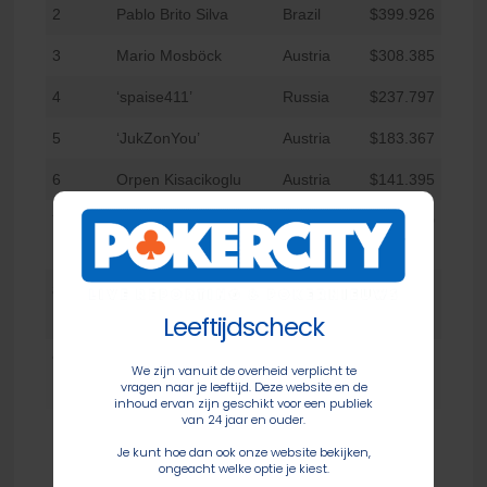
2
Pablo Brito Silva
Brazil
$399.926
3
Mario Mosböck
Austria
$308.385
4
‘spaise411’
Russia
$237.797
5
‘JukZonYou’
Austria
$183.367
6
Orpen Kisacikoglu
Austria
$141.395
7
Wenjie ‘Jerome001’
China
$109.030
Huang
8
Jeff ‘DollarVig’
Canada
$84.074
Leeftijdscheck
Berwick
9
Tyler ‘TheRayGuy’
Mexico
$64.830
We zijn vanuit de overheid verplicht te
vragen naar je leeftijd. Deze website en de
Cornell
inhoud ervan zijn geschikt voor een publiek
van 24 jaar en ouder.
Je kunt hoe dan ook onze website bekijken,
ongeacht welke optie je kiest.