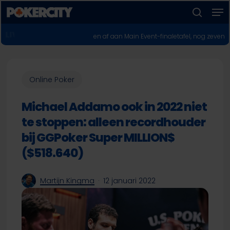
Men
Skip
to
zoeken
Menu
main
POKERNIEUWS
Europeanen vallen af aan Main Event-finaletafel, nog zeven kanshebbers 
sluiten
content
Online Poker
Michael Addamo ook in 2022 niet
te stoppen: alleen recordhouder
bij GGPoker Super MILLION$
($518.640)
Martijn Kingma
12 januari 2022