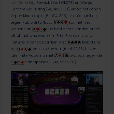
Jeff ‘DollarVig’ Berwick (8e, $84.074) en Wenjie
‘Jerome001’ Huang (7e, $109.030), vloog het kanon
Orpen Kisacikoglu (6e, $141.395) er onfortuinlijk uit
tegen Pablo Brito Silva.
kon het niet
A
Q
winnen van
. De bad beats vonden gretig
A
J
aftrek: het was wederom Brito Silva die vrouwe
Fortuna mocht bedanken. Met
kraakte hij
A
8
de
van ‘JukZonYou’ (5e, $183.367). Even
Q
Q
later hitte Addamo met
two pair tegen de
A
2
van ‘spaise411’ (4e, $237.797).
9
9