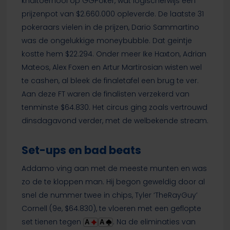
knaltoernooi op GGPoker, wat logischerwijs een
prijzenpot van $2.660.000 opleverde. De laatste 31
pokeraars vielen in de prijzen, Dario Sammartino
was de ongelukkige moneybubble. Dat geintje
kostte hem $22.294. Onder meer Ike Haxton, Adrian
Mateos, Alex Foxen en Artur Martirosian wisten wel
te cashen, al bleek de finaletafel een brug te ver.
Aan deze FT waren de finalisten verzekerd van
tenminste $64.830. Het circus ging zoals vertrouwd
dinsdagavond verder, met de welbekende stream.
Set-ups en bad beats
Addamo ving aan met de meeste munten en was
zo de te kloppen man. Hij begon geweldig door al
snel de nummer twee in chips, Tyler ‘TheRayGuy’
Cornell (9e, $64.830), te vloeren met een geflopte
set tienen tegen
. Na de eliminaties van
A
A