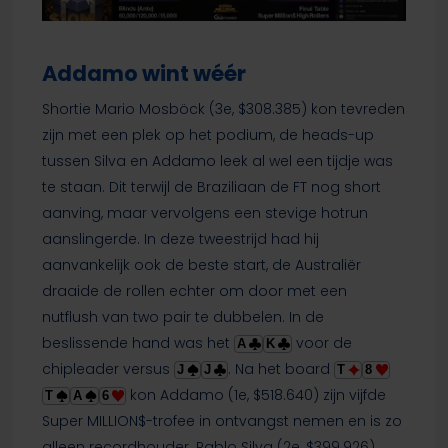
Addamo wint wéér
Shortie Mario Mosböck (3e, $308.385) kon tevreden
zijn met een plek op het podium, de heads-up
tussen Silva en Addamo leek al wel een tijdje was
te staan. Dit terwijl de Braziliaan de FT nog short
aanving, maar vervolgens een stevige hotrun
aanslingerde. In deze tweestrijd had hij
aanvankelijk ook de beste start, de Australiër
draaide de rollen echter om door met een
nutflush van two pair te dubbelen. In de
beslissende hand was het
voor de
A
K
chipleader versus
. Na het board
J
J
T
8
kon Addamo (1e, $518.640) zijn vijfde
T
A
6
Super MILLION$-trofee in ontvangst nemen en is zo
alleen recordhouder. Pablo Silva (2e, $399.926)