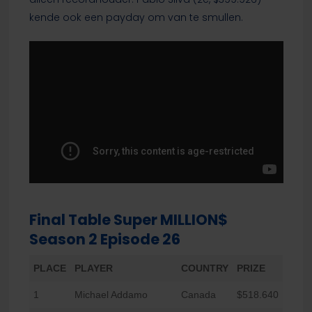
kende ook een payday om van te smullen.
Final Table Super MILLION$
Season 2 Episode 26
PLACE
PLAYER
COUNTRY
PRIZE
1
Michael Addamo
Canada
$518.640