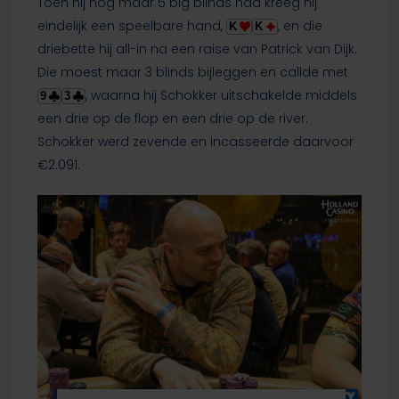
Toen hij nog maar 5 big blinds had kreeg hij
eindelijk een speelbare hand,
, en die
K
K
driebette hij all-in na een raise van Patrick van Dijk.
Die moest maar 3 blinds bijleggen en callde met
, waarna hij Schokker uitschakelde middels
9
3
een drie op de flop en een drie op de river.
Schokker werd zevende en incasseerde daarvoor
€2.091.