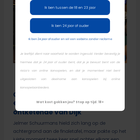
Ik ben tussen de 18 en 23 jaar
Ik ben 24 jaar of ouder
Ik ben 24 jaar of ouder en wil een website zonder reclame
Je leeftijd dient naar waarheid te worden ingevuld. Verder bevestig je
Sjoerd van der Wal | Leeuwarden Poker
hiermee dat je 24 jaar of ouder bent, dat je je bewust bent van de
Series
risico’s van online kansspelen, en dat je momenteel niet bent
uitgesloten van deelname aan kansspelen bij online
kansspelaanbieders.
Ook Jelmer Schuurmans (3e,
€8.859) redt het niet tegen
Wat kost gokken jou? Stop op tijd. 18+
ontketende Van Dijk
Jelmer Schuurmans hield zich lang op de
achtergrond aan de finaletafel, maar pakte op het
juiste moment twee keer snel achter elkaar een