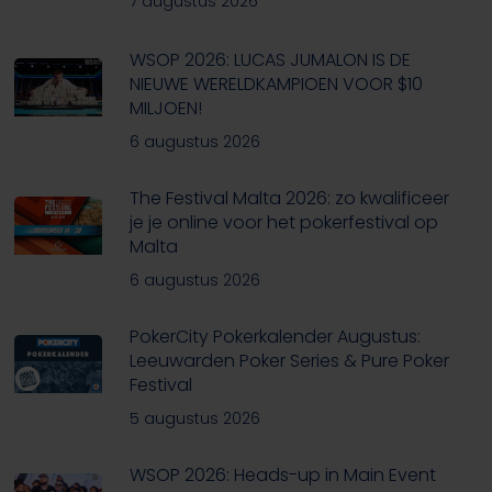
7 augustus 2026
WSOP 2026: LUCAS JUMALON IS DE
NIEUWE WERELDKAMPIOEN VOOR $10
MILJOEN!
6 augustus 2026
The Festival Malta 2026: zo kwalificeer
je je online voor het pokerfestival op
Malta
6 augustus 2026
PokerCity Pokerkalender Augustus:
Leeuwarden Poker Series & Pure Poker
Festival
5 augustus 2026
WSOP 2026: Heads-up in Main Event