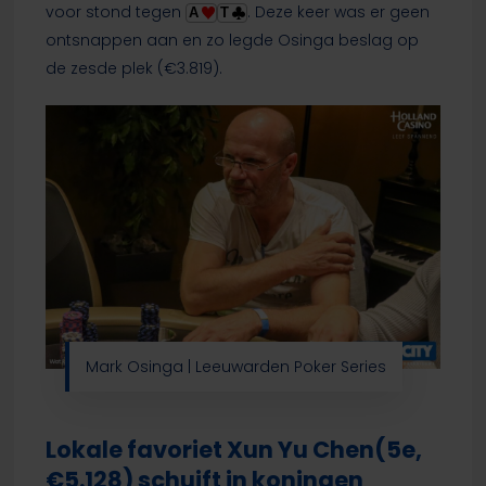
voor stond tegen
. Deze keer was er geen
A
T
ontsnappen aan en zo legde Osinga beslag op
de zesde plek (€3.819).
Mark Osinga | Leeuwarden Poker Series
Lokale favoriet Xun Yu Chen(5e,
€5.128) schuift in koningen