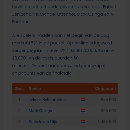
terwijl de achterhoede gevormd werd door Egbert
Jan Schokke, Michael Ottenhof, Mark Osinga en A.
Faraouni.
Alle spelers hadden aan het begin van de dag
reeds €1.573 in de pocket. Op de finaledag werd
verder gegaan in Level 22 (10.000/20.000, BB ante
20.000) en de levels duurden 60
minuten. Onderstaand de volledige line-up en
chipcounts van de finaletafel.
Seat
Speler
Chipcount
1
Jelmer Schuurmans
685.000
2
Mark Osinga
396.000
3
Patrick van Dijk
1.454.000