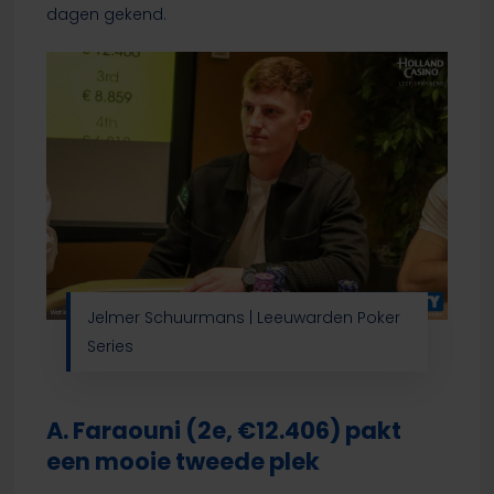
dagen gekend.
Jelmer Schuurmans | Leeuwarden Poker
Series
A. Faraouni (2e, €12.406) pakt
een mooie tweede plek