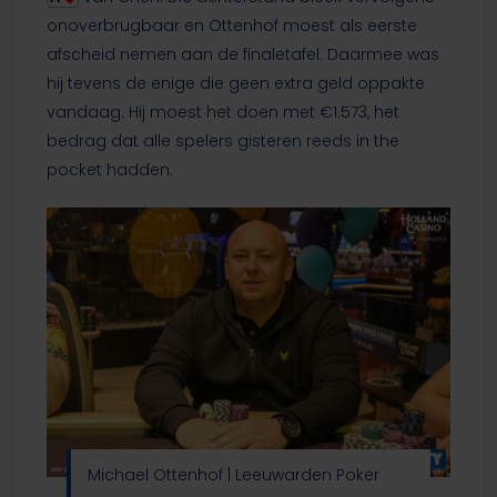
onoverbrugbaar en Ottenhof moest als eerste
afscheid nemen aan de finaletafel. Daarmee was
hij tevens de enige die geen extra geld oppakte
vandaag. Hij moest het doen met €1.573, het
bedrag dat alle spelers gisteren reeds in the
pocket hadden.
Michael Ottenhof | Leeuwarden Poker