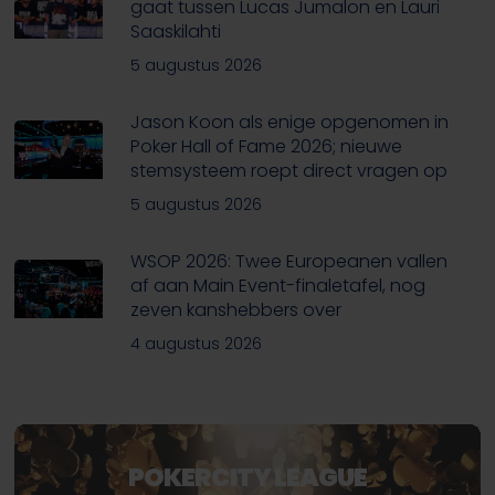
gaat tussen Lucas Jumalon en Lauri
Saaskilahti
5 augustus 2026
Jason Koon als enige opgenomen in
Poker Hall of Fame 2026; nieuwe
stemsysteem roept direct vragen op
5 augustus 2026
WSOP 2026: Twee Europeanen vallen
af aan Main Event-finaletafel, nog
zeven kanshebbers over
4 augustus 2026
POKERCITY LEAGUE