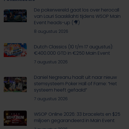
De pokerwereld gaat los over herocall
van Lauri Saaskilahti tijdens WSOP Main
Event heads-up (🎥)
8 augustus 2026
Dutch Classics (10 t/m 17 augustus):
€400.000 GTD in €250 Main Event
7 augustus 2026
Daniel Negreanu haalt uit naar nieuw
stemsysteem Poker Hall of Fame: “Het
systeem heeft gefaald”
7 augustus 2026
WSOP Online 2026: 33 bracelets en $25
miljoen gegarandeerd in Main Event