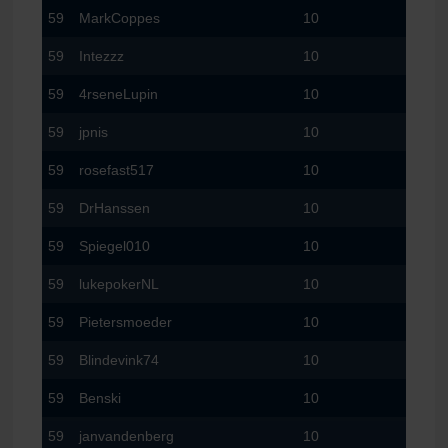
59
MarkCoppes
10
59
Intezzz
10
59
4rseneLupin
10
59
jpnis
10
59
rosefast517
10
59
DrHanssen
10
59
Spiegel010
10
59
lukepokerNL
10
59
Pietersmoeder
10
59
Blindevink74
10
59
Benski
10
59
janvandenberg
10