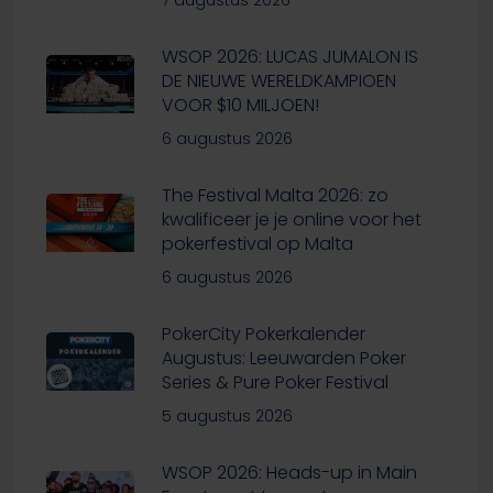
WSOP 2026: LUCAS JUMALON IS
DE NIEUWE WERELDKAMPIOEN
VOOR $10 MILJOEN!
6 augustus 2026
The Festival Malta 2026: zo
kwalificeer je je online voor het
pokerfestival op Malta
6 augustus 2026
PokerCity Pokerkalender
Augustus: Leeuwarden Poker
Series & Pure Poker Festival
5 augustus 2026
WSOP 2026: Heads-up in Main