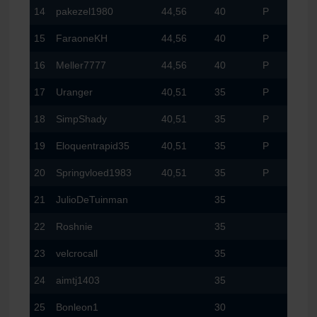
14
pakezel1980
44,56
40
P
15
FaraoneKH
44,56
40
P
16
Meller7777
44,56
40
P
17
Uranger
40,51
35
P
18
SimpShady
40,51
35
P
19
Eloquentrapid35
40,51
35
P
20
Springvloed1983
40,51
35
P
21
JulioDeTuinman
35
22
Roshnie
35
23
velcrocall
35
24
aimtj1403
35
25
Bonleon1
30