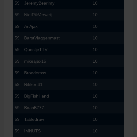
59
JeremyBearimy
10
59
NietRikVerweij
10
59
AriAjax
10
59
BarstVlaggenmast
10
59
QuestjeTTV
10
59
mikeajax15
10
59
Broedersss
10
59
Rikkerttt1
10
59
BigFishHand
10
59
BaasB777
10
59
Tabledraw
10
59
IMNUTS
10