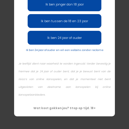
Ik ben jonger dan 18 jaar
Ik ben tussen de 18 en 23 jaar
Ik ben 24 jaar of ouder
Ik ben 24 jaar of ouder en wil een website zonder reclame
Je leeftijd dient naar waarheid te worden ingevuld. Verder bevestig je
hiermee dat je 24 jaar of ouder bent, dat je je bewust bent van de
risico’s van online kansspelen, en dat je momenteel niet bent
uitgesloten van deelname aan kansspelen bij online
kansspelaanbieders.
Wat kost gokken jou? Stop op tijd. 18+