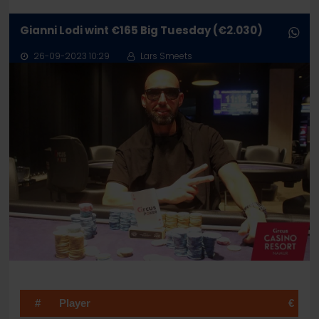
Gianni Lodi wint €165 Big Tuesday (€2.030)
26-09-2023 10:29
Lars Smeets
#
Player
€