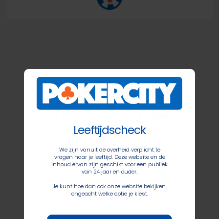
Leeftijdscheck
We zijn vanuit de overheid verplicht te
vragen naar je leeftijd. Deze website en de
inhoud ervan zijn geschikt voor een publiek
van 24 jaar en ouder.
Je kunt hoe dan ook onze website bekijken,
ongeacht welke optie je kiest.