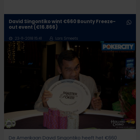
David Singontiko wint €660 Bounty Freeze-
out event (€16.866)
23-11-2018 15:41
Lars Smeets
De Amerikaan David Singontiko heeft het €660