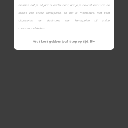
hiermee dat je 24 jaar of ouder bent, dat je je bewust bent van de
risico’s van online kansspelen, en dat je momenteel niet bent
uitgesloten van deelname aan kansspelen bij online
kansspelaanbieders.
Wat kost gokken jou? Stop op tijd. 18+