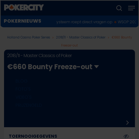
Skip
Men
to
zoeken
Menu
main
POKERNIEUWS
ame 2026; nieuwe stemsysteem roept direct vragen op
♣︎
WSOP 2026: Twee 
sluiten
content
Holland Casino Poker Series
2018/11 - Master Classics of Poker
€660 Bounty
Freeze-out
2018/11 - Master Classics of Poker
€660 Bounty Freeze-out
BLOG
FOTO'S
VIDEO'S
PRIJZENGELD
TOERNOOIGEGEVENS