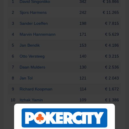
1
David Singontiko
342
€ 16.866
2
Sjors Harmens
242
€ 11.265
3
Sander Loeffen
198
€ 7.815
4
Marvin Hannemann
171
€ 5.629
5
Jan Bendik
153
€ 4.186
6
Otto Versteeg
140
€ 3.215
7
Daan Mulders
130
€ 2.536
8
Jan Tol
121
€ 2.043
9
Richard Koopman
114
€ 1.672
10
Itzhak Yamin
109
€ 1.386