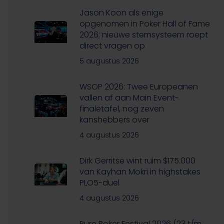
Jason Koon als enige
opgenomen in Poker Hall of Fame
2026; nieuwe stemsysteem roept
direct vragen op
5 augustus 2026
WSOP 2026: Twee Europeanen
vallen af aan Main Event-
finaletafel, nog zeven
kanshebbers over
4 augustus 2026
Dirk Gerritse wint ruim $175.000
van Kayhan Mokri in highstakes
PLO5-duel
4 augustus 2026
Pure Poker Festival 2026 (23 t/m