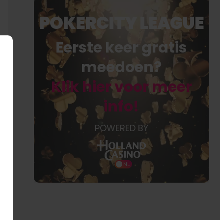
POKERCITY LEAGUE
Eerste keer gratis
meedoen?
Klik hier voor meer
info!
POWERED BY