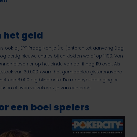
ent
 het geld
s ook bij EPT Praag, kan je (re-)enteren tot aanvang Dag
 dertig nieuwe entries bij en klokten we af op 1.190. Van
nnen bleven er op het einde van de rit nog 119 over. Als
rtstack van 30.000 kwam het gemiddelde gisterenavond
0 met een 6.000 big blind ante. De moneybubble ging er
ssen al even verzekerd zijn van een cash.
or een boel spelers