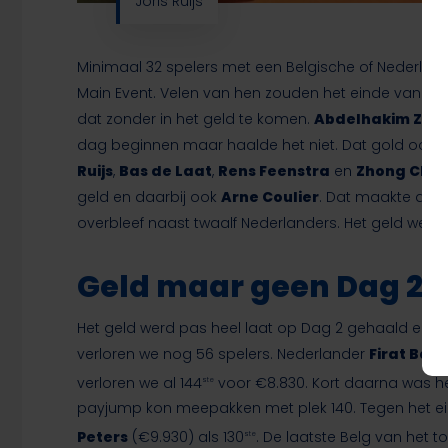
Joris Ruijs
Minimaal 32 spelers met een Belgische of Nederlan
Main Event. Velen van hen zouden het einde van d
dat zonder in het geld te komen.
Abdelhakim Zouf
dag beginnen maar haalde het niet. Dat gold ook v
Ruijs
,
Bas de Laat
,
Rens Feenstra
en
Zhong Che
geld en daarbij ook
Arne Coulier
. Dat maakte dat 
overbleef naast twaalf Nederlanders. Het geld werd 
Geld maar geen Dag 2 i
Het geld werd pas heel laat op Dag 2 gehaald en 
verloren we nog 56 spelers. Nederlander
Firat Balt
verloren we al 144
voor €8.830. Kort daarna was h
ste
payjump kon meepakken met plek 140. Tegen het 
Peters
(€9.930) als 130
. De laatste Belg van het t
ste