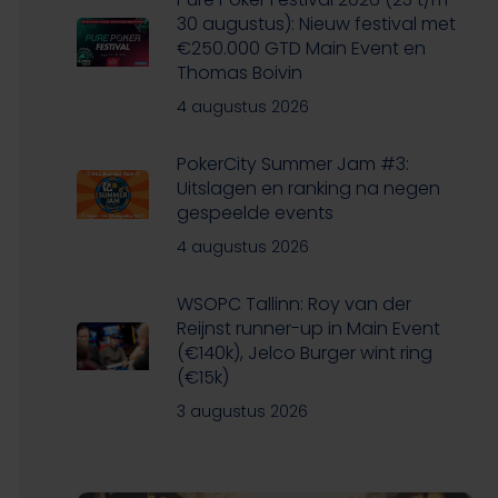
30 augustus): Nieuw festival met
€250.000 GTD Main Event en
Thomas Boivin
4 augustus 2026
PokerCity Summer Jam #3:
Uitslagen en ranking na negen
gespeelde events
4 augustus 2026
WSOPC Tallinn: Roy van der
Reijnst runner-up in Main Event
(€140k), Jelco Burger wint ring
(€15k)
3 augustus 2026