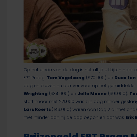
Op het einde van de dag is het altijd uitkijken naar
EPT Praag.
Tom Vogelsang
(570.000) en
Duco ten
dag en bleven nu ook ver voor op het gemiddelde
Wrighting
(334.000) en
Jelle Moene
(301.000).
Te
start, maar met 221.000 was zijn dag minder gesla
Lars Koerts
(146.000) waren aan Dag 2 al met ond
met minder dan hij de dag begon en dat was
Erik