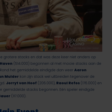
 de grotere stacks en dat was deze keer niet anders op
 Haven
(514.000) begonnen al met mooie stacks aan de
. Rond het gemiddelde eindigde dan weer
Aaron
un Mulder
kon zijn stack wel uitbreiden tegenover de
agd.
Jorryt van Hoof
(206.000),
Raoul Refos
(176.000) en
er gemiddelde stacks begonnen. Eén speler eindigde
 Bauer
(117.000).