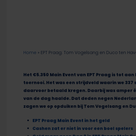
Home
»
EPT Praag: Tom Vogelsang en Duco ten Have
Het €5.350 Main Event van EPT Praag is tot aa
toernooi. Het was een strijdveld waarin we 337 
daarvoor betaald kregen. Daarbij was amper één
van de dag haalde. Dat deden negen Nederland
zagen we op opduiken bij Tom Vogelsang en Du
EPT Praag Main Event in het geld
Cashen zat er niet in voor een boel spelers