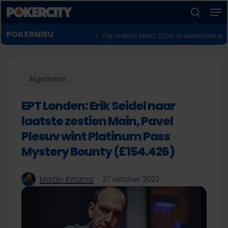
Men
Skip
to
zoeken
Menu
main
POKERNIEUWS
N VOOR $10 MILJOEN!
♣︎
The Festival Malta 2026: zo kwalificeer je je online v
sluiten
content
Algemeen
EPT Londen: Erik Seidel naar
laatste zestien Main, Pavel
Plesuv wint Platinum Pass
Mystery Bounty (£154.426)
Martijn Kingma
27 oktober 2022