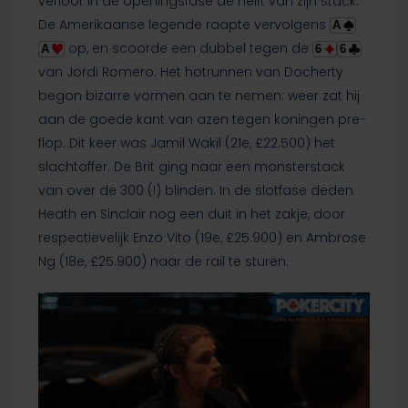
verloor in de openingsfase de helft van zijn stack.
De Amerikaanse legende raapte vervolgens
A
op, en scoorde een dubbel tegen de
A
6
6
van Jordi Romero. Het hotrunnen van Docherty
begon bizarre vormen aan te nemen: weer zat hij
aan de goede kant van azen tegen koningen pre-
flop. Dit keer was Jamil Wakil (21e, £22.500) het
slachtoffer. De Brit ging naar een monsterstack
van over de 300 (!) blinden. In de slotfase deden
Heath en Sinclair nog een duit in het zakje, door
respectievelijk Enzo Vito (19e, £25.900) en Ambrose
Ng (18e, £25.900) naar de rail te sturen.