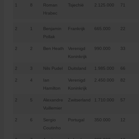
1
8
Roman
Tsjechië
2.125.000
71
Hrabec
2
1
Benjamin
Frankrijk
665.000
22
Pollak
2
2
Ben Heath
Verenigd
990.000
33
Koninkrijk
2
3
Nils Pudel
Duitsland
1.985.000
66
2
4
Ian
Verenigd
2.450.000
82
Hamilton
Koninkrijk
2
5
Alexandre
Zwitserland
1.710.000
57
Vuillemier
2
6
Sergio
Portugal
350.000
12
Coutinho