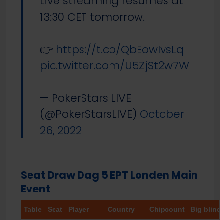
Live streaming resumes at
13:30 CET tomorrow.
👉
https://t.co/QbEowIvsLq
pic.twitter.com/U5ZjSt2w7W
— PokerStars LIVE
(@PokerStarsLIVE)
October
26, 2022
Seat Draw Dag 5 EPT Londen Main
Event
Table
Seat
Player
Country
Chipcount
Big blin