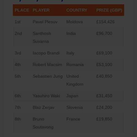
PLACE
PLAYER
COUNTRY
PRIZE (GBP)
1st
Pavel Plesuv
Moldova
£154,426
2nd
Santhosh
India
£96,700
Suvarna
3rd
Iacopo Brandi
Italy
£69,100
4th
Robert Macsim
Romania
£53,100
5th
Sebastien Jung
United
£40,850
Kingdom
6th
Yasuhiro Waki
Japan
£31,450
7th
Blaz Zerjav
Slovenia
£24,200
8th
Bruno
France
£19,850
Soutavong