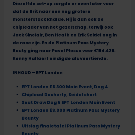
Diezelfde set-up zorgde er even later voor
dat de Brit naar een nog grotere
monsterstack knalde. Hij is dan ook de
chipleader van het gezelschap, terwijl ook
Jack Sinclair, Ben Heath en Erik Seidel nog in
de race zijn. En de Platinum Pass Mystery
Bouty ging naar Pavel Plesuv voor £154.426.
Kenny Hallaert eindigde als veertiende.
INHOUD – EPT Londen
EPT Londen £5.300 Main Event, Dag 4
Chiplead Docherty, Seidel short
Seat Draw Dag 5 EPT Londen Main Event
EPT Londen £3.000 Platinum Pass Mystery
Bounty
Uitslag finaletafel Platinum Pass Mystery
Bounty