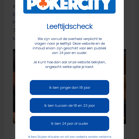
in januari. Hallaert ging voor zijn laatste tien
blinden all-in met
en kreeg de call van
Q
T
Pavel Plesuv, die
opendraaide. Het board
A
K
Leeftijdscheck
was gunstig voor de
3
4
2
9
A
Moldaviër. Hallaert finishte als veertiende à £9.550.
We zijn vanuit de overheid verplicht te
vragen naar je leeftijd. Deze website en de
inhoud ervan zijn geschikt voor een publiek
van 24 jaar en ouder.
Je kunt hoe dan ook onze website bekijken,
ongeacht welke optie je kiest.
Ik ben jonger dan 18 jaar
Ik ben tussen de 18 en 23 jaar
Kenny Hallaert
Ik ben 24 jaar of ouder
Ik ben 24 jaar of ouder en wil een website zonder reclame