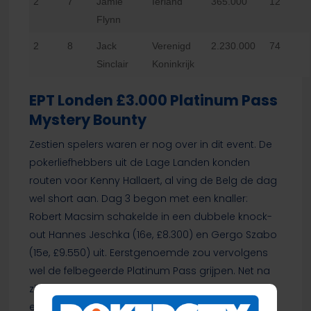
2
7
Jamie
Ierland
365.000
12
Flynn
2
8
Jack
Verenigd
2.230.000
74
Sinclair
Koninkrijk
EPT Londen £3.000 Platinum Pass
Mystery Bounty
Zestien spelers waren er nog over in dit event. De
pokerliefhebbers uit de Lage Landen konden
routen voor Kenny Hallaert, al ving de Belg de dag
wel short aan. Dag 3 begon met een knaller:
Robert Macsim schakelde in een dubbele knock-
out Hannes Jeschka (16e, £8.300) en Gergo Szabo
(15e, £9.550) uit. Eerstgenoemde zou vervolgens
wel de felbegeerde Platinum Pass grijpen. Net na
zijn eliminatie verzekerde de Duitser zich zo van
een seat bij het PokerStars Players Championship