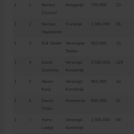
1
1
Marton
Hongarije
700.000
23
Czuczor
1
2
Nicolas
Frankrijk
1.085.000
36
Vayssieres
1
3
Erik Seidel
Verenigde
450.000
15
Staten
1
4
David
Verenigd
3.560.000
119
Docherty
Koninkrijk
1
5
Aleem
Verenigd
965.000
32
Kanji
Koninkrijk
1
6
Danut
Roemenië
945.000
31
Chisu
1
7
Harry
Verenigd
2.045.000
68
Lodge
Koninkrijk