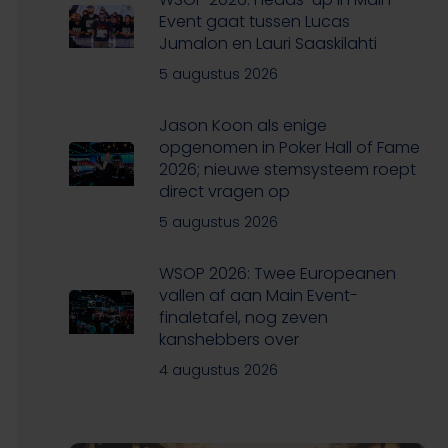
Event gaat tussen Lucas
Jumalon en Lauri Saaskilahti
5 augustus 2026
Jason Koon als enige
opgenomen in Poker Hall of Fame
2026; nieuwe stemsysteem roept
direct vragen op
5 augustus 2026
WSOP 2026: Twee Europeanen
vallen af aan Main Event-
finaletafel, nog zeven
kanshebbers over
4 augustus 2026