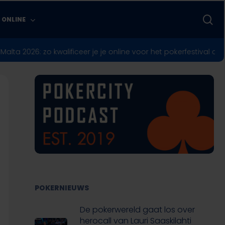
zo
 ONLINE
kwalificeer je je online voor het pokerfestival op Malta
♣︎
PokerC
POKERNIEUWS
De pokerwereld gaat los over
herocall van Lauri Saaskilahti