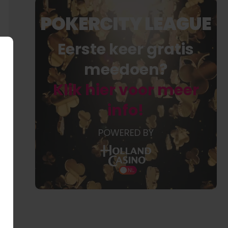
POKERCITY LEAGUE
Eerste keer gratis
meedoen?
Klik hier voor meer
info!
POWERED BY