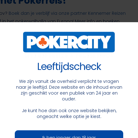
met Pokerreis!
dov?
Boek dan je verblijf via onze partner Kennemer Reizen
jf in het pokerwalhalla van Europa! Meer info en boeken
/of vragen stuur een berichtje naar Ronald van de Linde
Leeftijdscheck
van King’s Resort op hun speciale poker website.
We zijn vanuit de overheid verplicht te vragen
 miljoen GTD
naar je leeftijd. Deze website en de inhoud ervan
zijn geschikt voor een publiek van 24 jaar en
andeerde prijzenpot van liefst
€1 miljoen
! Zo kan jij voor
ouder.
ijzen. Het Main Event bestaat uit acht flights. Op de drie
Je kunt hoe dan ook onze website bekijken,
a een pauze wordt de draad vanaf donderdag 8 mei
ongeacht welke optie je kiest.
aats: de reguliere structuur, de Speed en de Turbo. Zo
Ik ben jonger dan 18 jaar