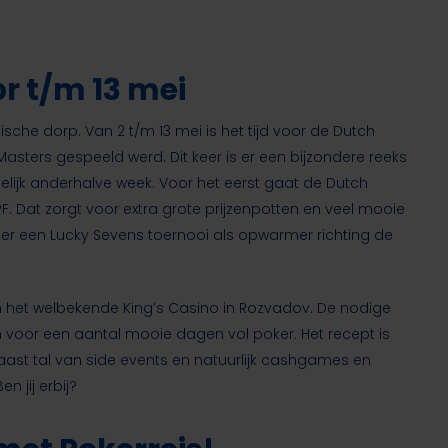
pr t/m 13 mei
ische dorp. Van 2 t/m 13 mei is het tijd voor de Dutch
Masters gespeeld werd. Dit keer is er een bijzondere reeks
lijk anderhalve week. Voor het eerst gaat de Dutch
 Dat zorgt voor extra grote prijzenpotten en veel mooie
 er een Lucky Sevens toernooi als opwarmer richting de
 het welbekende King’s Casino in Rozvadov. De nodige
jn voor een aantal mooie dagen vol poker. Het recept is
ast tal van side events en natuurlijk cashgames en
 jij erbij?