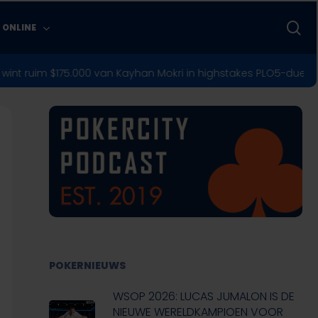
zo
 ONLINE
van Kayhan Mokri in highstakes PLO5-duel
♣︎
Pure Poker Festival
POKERNIEUWS
WSOP 2026: LUCAS JUMALON IS DE
NIEUWE WERELDKAMPIOEN VOOR