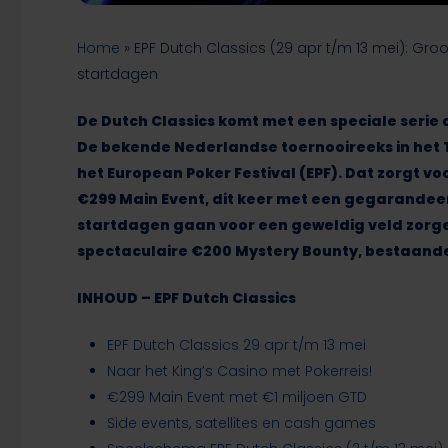
Home
»
EPF Dutch Classics (29 apr t/m 13 mei): Groo
startdagen
De Dutch Classics komt met een speciale serie o
De bekende Nederlandse toernooireeks in het 
het European Poker Festival (EPF). Dat zorgt vo
€299 Main Event, dit keer met een gegarandeerd
startdagen gaan voor een geweldig veld zorgen
spectaculaire €200 Mystery Bounty, bestaande ui
INHOUD – EPF Dutch Classics
EPF Dutch Classics 29 apr t/m 13 mei
Naar het King’s Casino met Pokerreis!
€299 Main Event met €1 miljoen GTD
Side events, satellites en cash games