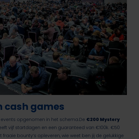
 en cash games
ide events opgenomen in het schema.De
€200 Mystery
heeft vijf startdagen en een guaranteed van €100k. €50
fraaie bounty’s opleveren, wie weet ben jij de gelukkige