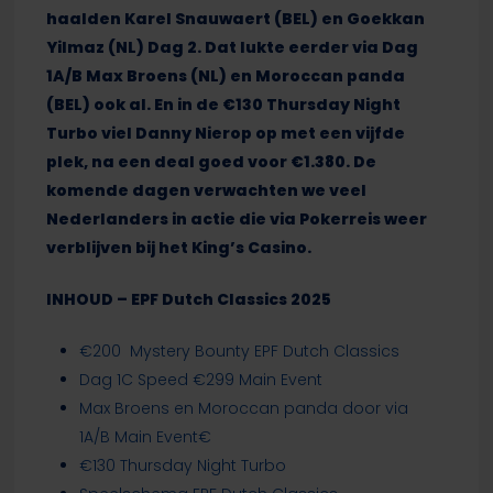
haalden Karel Snauwaert (BEL) en Goekkan
Yilmaz (NL) Dag 2. Dat lukte eerder via Dag
1A/B Max Broens (NL) en Moroccan panda
(BEL) ook al. En in de €130 Thursday Night
Turbo viel Danny Nierop op met een vijfde
plek, na een deal goed voor €1.380. De
komende dagen verwachten we veel
Nederlanders in actie die via Pokerreis weer
verblijven bij het King’s Casino.
INHOUD – EPF Dutch Classics 2025
€200 Mystery Bounty EPF Dutch Classics
Dag 1C Speed €299 Main Event
Max Broens en Moroccan panda door via
1A/B Main Event€
€130 Thursday Night Turbo