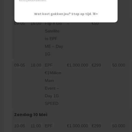
kansspelaanbieders.
Ladies
Event
Wat kost gokken jou? Stop op tijd. 18+
09-05
16:00
Flip n Go
–
€50
Satellite
to EPF
ME – Day
1G
09-05
18:00
EPF
€1.000.000
€299
50.000
€1Million
Main
Event –
Day 1G
SPEED
Zondag 10 Mei
10-05
11:00
EPF
€1.000.000
€299
50.000