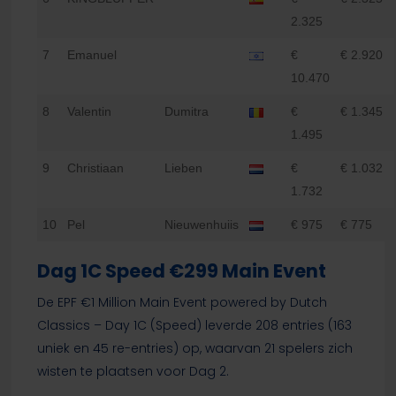
2.325
7
Emanuel
€
€ 2.920
10.470
8
Valentin
Dumitra
€
€ 1.345
1.495
9
Christiaan
Lieben
€
€ 1.032
1.732
10
Pel
Nieuwenhuiis
€ 975
€ 775
Dag 1C Speed €299 Main Event
De EPF €1 Million Main Event powered by Dutch
Classics – Day 1C (Speed) leverde 208 entries (163
uniek en 45 re-entries) op, waarvan 21 spelers zich
wisten te plaatsen voor Dag 2.