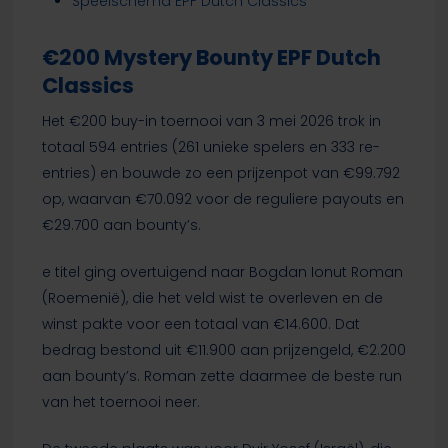
Speelschema EPF Dutch Classics
€200 Mystery Bounty EPF Dutch
Classics
Het €200 buy-in toernooi van 3 mei 2026 trok in
totaal 594 entries (261 unieke spelers en 333 re-
entries) en bouwde zo een prijzenpot van €99.792
op, waarvan €70.092 voor de reguliere payouts en
€29.700 aan bounty’s.
e titel ging overtuigend naar Bogdan Ionut Roman
(Roemenië), die het veld wist te overleven en de
winst pakte voor een totaal van €14.600. Dat
bedrag bestond uit €11.900 aan prijzengeld, €2.200
aan bounty’s. Roman zette daarmee de beste run
van het toernooi neer.