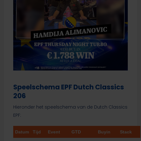
Speelschema EPF Dutch Classics
206
Hieronder het speelschema van de Dutch Classics
EPF:
Datum
Tijd
Event
GTD
Buyin
Stack