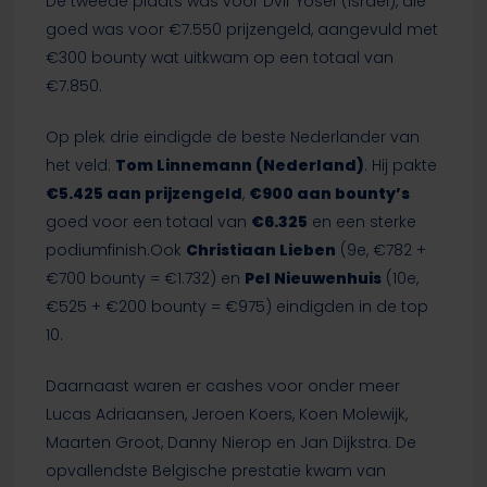
De tweede plaats was voor Dvir Yosef (Israël), die
goed was voor €7.550 prijzengeld, aangevuld met
€300 bounty wat uitkwam op een totaal van
€7.850.
Op plek drie eindigde de beste Nederlander van
het veld:
Tom Linnemann (Nederland)
. Hij pakte
€5.425 aan prijzengeld
,
€900 aan bounty’s
goed voor een totaal van
€6.325
en een sterke
podiumfinish.Ook
Christiaan Lieben
(9e, €782 +
€700 bounty = €1.732) en
Pel Nieuwenhuis
(10e,
€525 + €200 bounty = €975) eindigden in de top
10.
Daarnaast waren er cashes voor onder meer
Lucas Adriaansen, Jeroen Koers, Koen Molewijk,
Maarten Groot, Danny Nierop en Jan Dijkstra. De
opvallendste Belgische prestatie kwam van