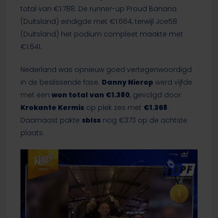
total van €1.788. De runner-up Proud Banana
(Duitsland) eindigde met €1.664, terwijl Joe58
(Duitsland) het podium compleet maakte met
€1.641.
Nederland was opnieuw goed vertegenwoordigd
in de beslissende fase.
Danny Nierop
werd vijfde
met een
won total van €1.380
, gevolgd door
Krokante Kermis
op plek zes met
€1.368
.
Daarnaast pakte
sblss
nog €373 op de achtste
plaats.