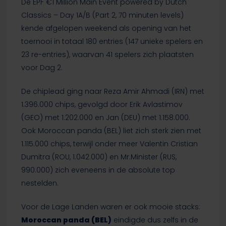
De EPF €1 Million Main Event powered by Dutch
Classics – Day 1A/B (Part 2, 70 minuten levels)
kende afgelopen weekend als opening van het
toernooi in totaal 180 entries (147 unieke spelers en
23 re-entries), waarvan 41 spelers zich plaatsten
voor Dag 2.
De chiplead ging naar Reza Amir Ahmadi (IRN) met
1.396.000 chips, gevolgd door Erik Avlastimov
(GEO) met 1.202.000 en Jan (DEU) met 1.158.000.
Ook Moroccan panda (BEL) liet zich sterk zien met
1.115.000 chips, terwijl onder meer Valentin Cristian
Dumitra (ROU, 1.042.000) en Mr.Minister (RUS,
990.000) zich eveneens in de absolute top
nestelden.
Voor de Lage Landen waren er ook mooie stacks:
Moroccan panda (BEL)
eindigde dus zelfs in de