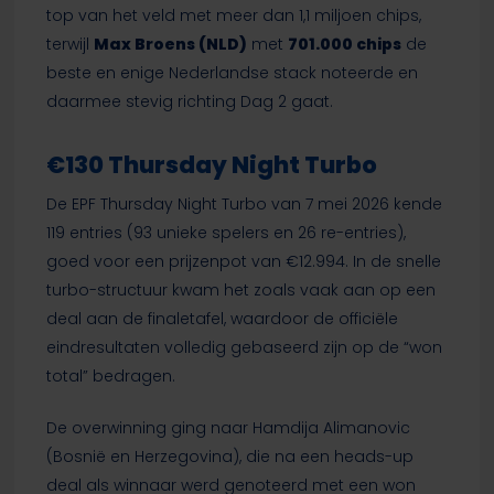
top van het veld met meer dan 1,1 miljoen chips,
terwijl
Max Broens (NLD)
met
701.000 chips
de
beste en enige Nederlandse stack noteerde en
daarmee stevig richting Dag 2 gaat.
€130 Thursday Night Turbo
De EPF Thursday Night Turbo van 7 mei 2026 kende
119 entries (93 unieke spelers en 26 re-entries),
goed voor een prijzenpot van €12.994. In de snelle
turbo-structuur kwam het zoals vaak aan op een
deal aan de finaletafel, waardoor de officiële
eindresultaten volledig gebaseerd zijn op de “won
total” bedragen.
De overwinning ging naar Hamdija Alimanovic
(Bosnië en Herzegovina), die na een heads-up
deal als winnaar werd genoteerd met een won