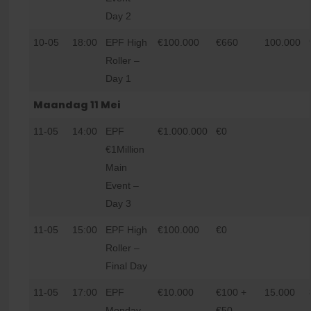
Day 2
10-05
18:00
EPF High
€100.000
€660
100.000
Roller –
Day 1
Maandag 11 Mei
11-05
14:00
EPF
€1.000.000
€0
€1Million
Main
Event –
Day 3
11-05
15:00
EPF High
€100.000
€0
Roller –
Final Day
11-05
17:00
EPF
€10.000
€100 +
15.000
Monday
€50