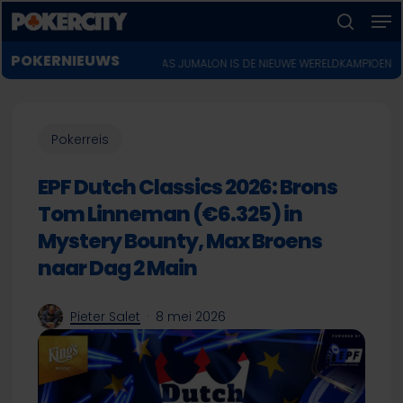
Men
Skip
to
zoeken
Menu
main
POKERNIEUWS
WSOP 2026: LUCAS JUMALON IS DE NIEUWE WERELDKAMPIOEN VOOR $10 MILJO
sluiten
content
Pokerreis
EPF Dutch Classics 2026: Brons
Tom Linneman (€6.325) in
Mystery Bounty, Max Broens
naar Dag 2 Main
Pieter Salet
8 mei 2026