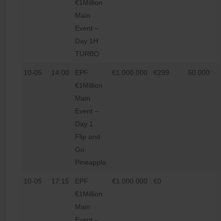
€1Million
Main
Event –
Day 1H
TURBO
10-05
14:00
EPF
€1.000.000
€299
50.000
€1Million
Main
Event –
Day 1
Flip and
Go
Pineapple
10-05
17:15
EPF
€1.000.000
€0
€1Million
Main
Event –