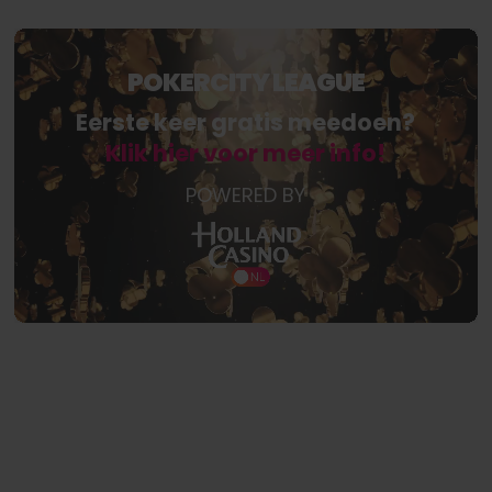
POKERCITY LEAGUE
Eerste keer gratis meedoen?
Klik hier voor meer info!
POWERED BY