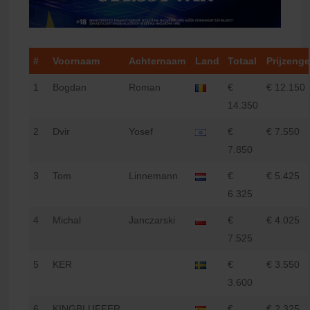
#
Voornaam
Achternaam
Land
Totaal
Prijzenge
1
Bogdan
Roman
€
€ 12.150
14.350
2
Dvir
Yosef
€
€ 7.550
7.850
3
Tom
Linnemann
€
€ 5.425
6.325
4
Michal
Janczarski
€
€ 4.025
7.525
5
KER
€
€ 3.550
3.600
6
KINGBLUFFER
€
€ 2.325