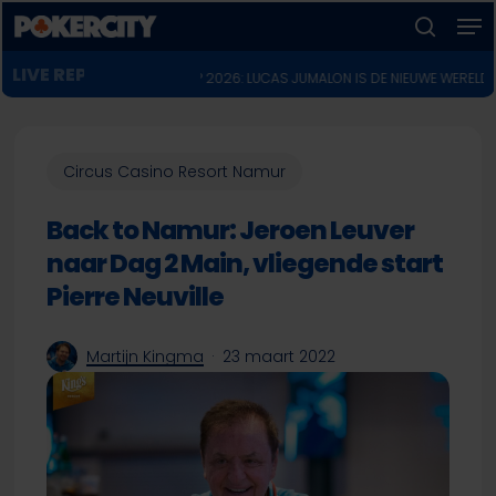
Men
Skip
to
zoeken
Menu
main
POKERNIEUWS
 Main Event
♣︎
WSOP 2026: LUCAS JUMALON IS DE NIEUWE WERELDKAMPIOEN VO
sluiten
content
Circus Casino Resort Namur
Back to Namur: Jeroen Leuver
naar Dag 2 Main, vliegende start
Pierre Neuville
Martijn Kingma
23 maart 2022