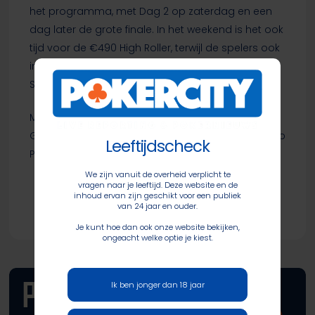
het programma, met Dag 2 op zaterdag en een
dag later de grote finale. In het weekend is het ook
tijd voor de €490 High Roller, terwijl de spelers ook
in de €100 Pot Limit Omaha en €100 Sunday
Special nog hun geluk kunnen beproeven.
Meer informatie over de pokerseries dit jaar in
Grand Casino de Namur vind je
hierrrr
, natuurlijk op
Leeftijdscheck
PokerCity.
We zijn vanuit de overheid verplicht te
vragen naar je leeftijd. Deze website en de
inhoud ervan zijn geschikt voor een publiek
van 24 jaar en ouder.
Je kunt hoe dan ook onze website bekijken,
ongeacht welke optie je kiest.
Ik ben jonger dan 18 jaar