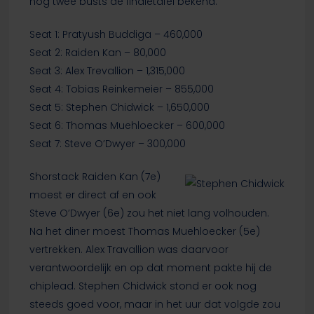
nog twee busts de finaletafel bekend:
Seat 1: Pratyush Buddiga – 460,000
Seat 2: Raiden Kan – 80,000
Seat 3: Alex Trevallion – 1,315,000
Seat 4: Tobias Reinkemeier – 855,000
Seat 5: Stephen Chidwick – 1,650,000
Seat 6: Thomas Muehloecker – 600,000
Seat 7: Steve O’Dwyer – 300,000
Shorstack Raiden Kan (7e)
moest er direct af en ook
Steve O’Dwyer (6e) zou het niet lang volhouden.
Na het diner moest Thomas Muehloecker (5e)
vertrekken. Alex Travallion was daarvoor
verantwoordelijk en op dat moment pakte hij de
chiplead. Stephen Chidwick stond er ook nog
steeds goed voor, maar in het uur dat volgde zou