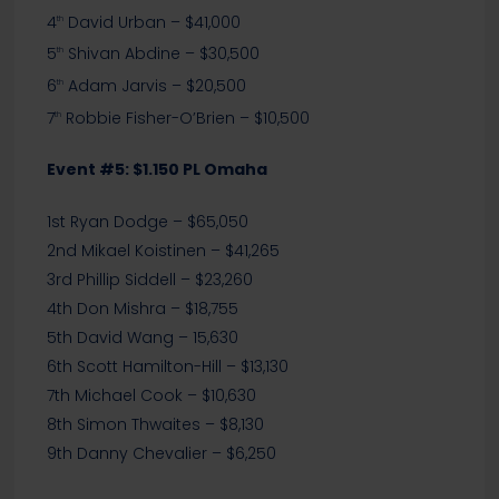
4
David Urban – $41,000
th
5
Shivan Abdine – $30,500
th
6
Adam Jarvis – $20,500
th
7
Robbie Fisher-O’Brien – $10,500
th
Event #5: $1.150 PL Omaha
1st Ryan Dodge – $65,050
2nd Mikael Koistinen – $41,265
3rd Phillip Siddell – $23,260
4th Don Mishra – $18,755
5th David Wang – 15,630
6th Scott Hamilton-Hill – $13,130
7th Michael Cook – $10,630
8th Simon Thwaites – $8,130
9th Danny Chevalier – $6,250