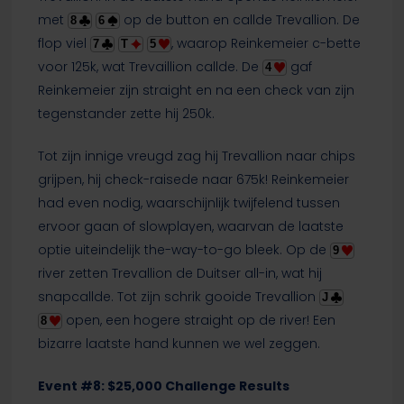
met
op de button en callde Trevallion. De
8
6
flop viel
, waarop Reinkemeier c-bette
7
T
5
voor 125k, wat Trevaillion callde. De
gaf
4
Reinkemeier zijn straight en na een check van zijn
tegenstander zette hij 250k.
Tot zijn innige vreugd zag hij Trevallion naar chips
grijpen, hij check-raisede naar 675k! Reinkemeier
had even nodig, waarschijnlijk twijfelend tussen
ervoor gaan of slowplayen, waarvan de laatste
optie uiteindelijk the-way-to-go bleek. Op de
9
river zetten Trevallion de Duitser all-in, wat hij
snapcallde. Tot zijn schrik gooide Trevallion
J
open, een hogere straight op de river! Een
8
bizarre laatste hand kunnen we wel zeggen.
Event #8: $25,000 Challenge Results