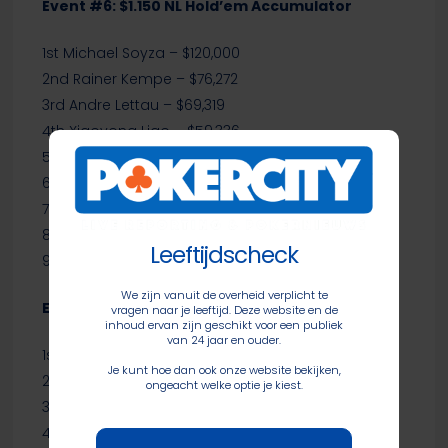
Event #6: $1.150 NL Hold’em Accumulator
1st Michael Soyza – $120,000
2nd Rainer Kempe – $76,272
3rd Andre Lettau – $69,319
4th Xiaoyong Liao – $59,336
5th Huy Pham – $34,000
6th Gary Benson – $27,500
7th Scott Davies – $21,600
8th Gerald Karlic – $17,000
Leeftijdscheck
9th Laurence Hill – $12,400
We zijn vanuit de overheid verplicht te
Event #7: $2.500 HORSE
vragen naar je leeftijd. Deze website en de
inhoud ervan zijn geschikt voor een publiek
van 24 jaar en ouder.
1st Jonas Mackoff – $31,200
Je kunt hoe dan ook onze website bekijken,
2nd Marsha Waggoner – $21,225
ongeacht welke optie je kiest.
3rd Jan Suchanek – $13,750
4th Trung Tran – $9,575