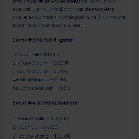
met onder andere twee finaletafel voor Jonas
Mackoff. Die houdt blijkbaar van de meerdere
spelletjes want na zijn vijfde plek in de 8-game wist
hij het HORSE toernooi te winnen!
Event #3: $2.500 8-game
1
Oliver Gill – $38,815
st
2
Tony Bloom – $26,395
nd
3
Sam Khouiss – $17,075
rd
4
Mikal Blomlie – $11,900
th
5
Jonas Mackoff – $9,315
th
Event #4: $1.150 NL Hold’em
1
Sean O’Reilly – $107,200
st
2
Xuan Liu – $71,500
nd
3
Bobby Zhang – $52,500
rd