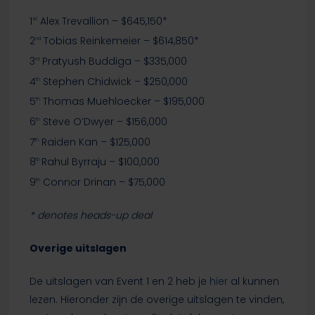
1
Alex Trevallion – $645,150*
st
2
Tobias Reinkemeier – $614,850*
nd
3
Pratyush Buddiga – $335,000
rd
4
Stephen Chidwick – $250,000
th
5
Thomas Muehloecker – $195,000
th
6
Steve O’Dwyer – $156,000
th
7
Raiden Kan – $125,000
th
8
Rahul Byrraju – $100,000
th
9
Connor Drinan – $75,000
th
* denotes heads-up deal
Overige uitslagen
De uitslagen van Event 1 en 2 heb je
hier
al kunnen
lezen. Hieronder zijn de overige uitslagen te vinden,