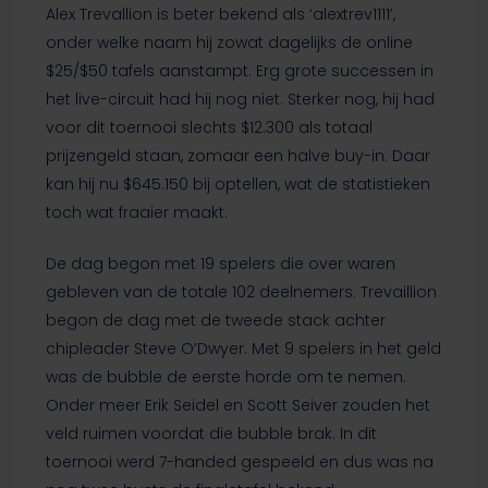
Alex Trevallion is beter bekend als ‘alextrev1111’,
onder welke naam hij zowat dagelijks de online
$25/$50 tafels aanstampt. Erg grote successen in
het live-circuit had hij nog niet. Sterker nog, hij had
voor dit toernooi slechts $12.300 als totaal
prijzengeld staan, zomaar een halve buy-in. Daar
kan hij nu $645.150 bij optellen, wat de statistieken
toch wat fraaier maakt.
De dag begon met 19 spelers die over waren
gebleven van de totale 102 deelnemers. Trevaillion
begon de dag met de tweede stack achter
chipleader Steve O’Dwyer. Met 9 spelers in het geld
was de bubble de eerste horde om te nemen.
Onder meer Erik Seidel en Scott Seiver zouden het
veld ruimen voordat die bubble brak. In dit
toernooi werd 7-handed gespeeld en dus was na