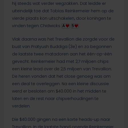
hij steeds wat verder wegzakken. Dat leidde er
uiteindelijk toe dat Tobias Reinkemeier hem op de
vierde plaats kon uitschakelen, door koningen te
vinden tegen Chidwicks
.
A
5
Vlak daarna was het Trevallion die zorgde voor de
bust van Pratyush Buddiga (3e) en zo begonnen
de laatste twee matadoren aan het één-op-één
gevecht. Reinkemeier had met 2,7 miljoen chips
een kleine lead over de 2,5 miljoen van Trevallion.
De heren vonden dat het close genoeg was om
een deal te overleggen. Na een kleine discussie
werd er besloten om $40.000 in het midden te
laten en de rest naar chipverhoudingen te
verdelen.
Die $40.000 gingen na een korte heads-up naar
Trevallion. In de laatste hand opende Reinkemeier