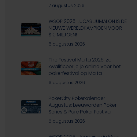
7 augustus 2026
WSOP 2026: LUCAS JUMALON IS DE
NIEUWE WERELDKAMPIOEN VOOR
$10 MILJOEN!
6 augustus 2026
The Festival Malta 2026: zo
kwalificeer je je online voor het
pokerfestival op Malta
6 augustus 2026
PokerCity Pokerkalender
Augustus: Leeuwarden Poker
Series & Pure Poker Festival
5 augustus 2026
WSOP 2026: Heads-up in Main