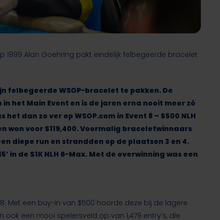
 1999 Alan Goehring pakt eindelijk felbegeerde bracelet
zijn felbegeerde WSOP-bracelet te pakken. De
in het Main Event en is de jaren erna nooit meer zó
 het dan zo ver op WSOP.com in Event 8 – $500 NLH
 en won voor $119,400. Voormalig braceletwinnaars
n diepe run en strandden op de plaatsen 3 en 4.
’ in de $1K NLH 6-Max. Met de overwinning was een
8. Met een buy-in van $500 hoorde deze bij de lagere
 ook een mooi spelersveld op van 1,479 entry’s, die