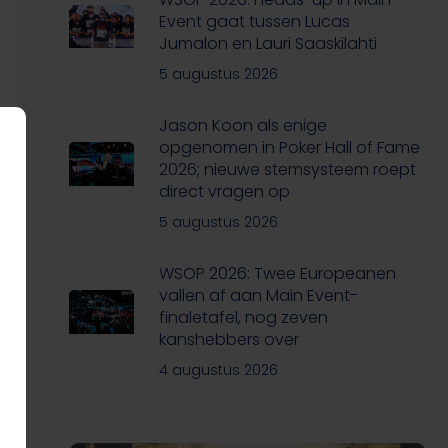
Event gaat tussen Lucas
Jumalon en Lauri Saaskilahti
5 augustus 2026
Jason Koon als enige
opgenomen in Poker Hall of Fame
2026; nieuwe stemsysteem roept
direct vragen op
5 augustus 2026
WSOP 2026: Twee Europeanen
vallen af aan Main Event-
finaletafel, nog zeven
kanshebbers over
4 augustus 2026