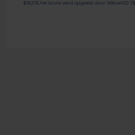
$116,379, het brons werd opgeëist door ‘WillowG23’ ($