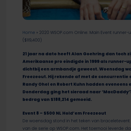
Home
»
2020 WSOP.com Online: Main Event runner-up
($119,400)
21 jaar na dato heeft Alan Goehring dan toch 
Amerikaanse pro eindigde in 1999 als runner-up 
dichtbij een armbandje geweest. Woensdag was
Freezeout. Hij rekende af met de concurrentie
Randy Ohel en Robert Kuhn hadden eveneens ee
Donderdag ging het sieraad naar ‘MacDaddy’15
bedrag van $188,214 gemoeid.
Event 8 – $500 NL Hold’em Freezeout
De woensdag stond in het teken van braceletevent 
van de serie op WSOP.com. Het toernooi leverde dan