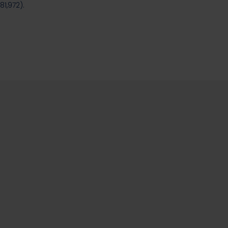
81,972).