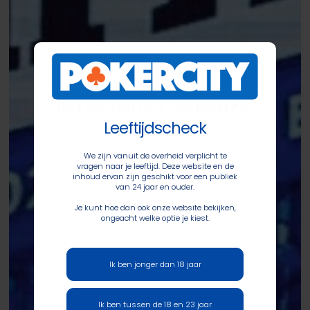
Leeftijdscheck
We zijn vanuit de overheid verplicht te
vragen naar je leeftijd. Deze website en de
inhoud ervan zijn geschikt voor een publiek
van 24 jaar en ouder.
Je kunt hoe dan ook onze website bekijken,
ongeacht welke optie je kiest.
Ik ben jonger dan 18 jaar
Ik ben tussen de 18 en 23 jaar